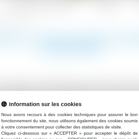
Les domaines d'intervention
Actualités
de sommeil - Le Moniteur
MIEUX LUTTER CONTRE LES 
LE MONITEUR
président de l’établissement public foncier d’Ile-de-
 du logement et de la politique de la ville, fait des 
es d’Ile-de-France. Le rapport préconise de faciliter le
Information sur les cookies
’habitat vétuste...
Lire la suite
Nous avons recours à des cookies techniques pour assurer le bon
fonctionnement du site, nous utilisons également des cookies soumis
à votre consentement pour collecter des statistiques de visite.
Cliquez ci-dessous sur « ACCEPTER » pour accepter le dépôt de