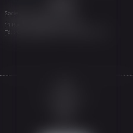
Société d'Avocats ARTHUS
14 Rue Wilson 68000 COLMAR
Tél : 03 89 21 98 55 - Fax : 03 89 23 92 10
Accueil
Le cabinet
L'équipe
Les domaines d'intervention
Actualités
Honoraires
Espace client
Contact
Articles