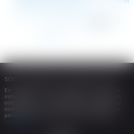
Deliveroo : les livreurs devraient être salariés
selon l'inspection du travail
<<
<
...
254
255
256
257
258
259
260
...
>
>>
SOUS-TRAITANCE ET GARANTIE DE PAIEMENT : LA COUR DE CASSATION CONFIRME LA RESPONSABILITÉ DU DIRIGEANT DE DROIT
En matière de construction de maisons
individuelles, l’article L 241-9 du Code de la
construction et de l’habitation impose au
constructeur de justifier d’une garantie de
paiement dans tout contrat de sous-traitance...
Lire la suite