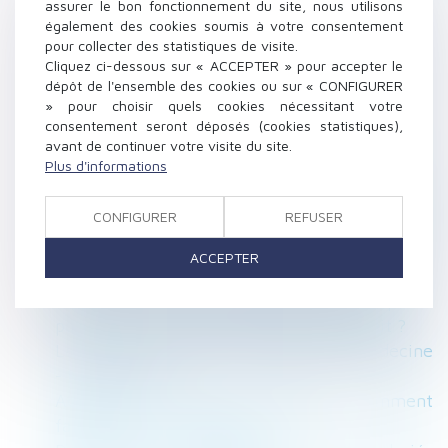
acquêts, Actualité/Analyse Epargne
assurer le bon fonctionnement du site, nous utilisons
Question de droit. Pas de refus de soins à
également des cookies soumis à votre consentement
pour collecter des statistiques de visite.
cause de la CMU
Cliquez ci-dessous sur « ACCEPTER » pour accepter le
Mon salarié peut-il refuser une proposition de
dépôt de l'ensemble des cookies ou sur « CONFIGURER
reclassement suite à - Éditions Tissot
» pour choisir quels cookies nécessitant votre
Copropriétés à conseil d’administration :
consentement seront déposés (cookies statistiques),
avant de continuer votre visite du site.
bonne ou mauvaise nouvelle ?, Actualité/Actu
Plus d'informations
Immobilier
Droits de succession : représentation en ligne
CONFIGURER
REFUSER
collatérale en cas de souche unique - Éditions
Francis Lefebvre
ACCEPTER
13 anciens salariés portent plainte contre
Philip Morris et les cigarettes électroniques :
pourquoi ont-ils exercé un droit de retrait ?
La Sécurité sociale encourage la télémédecine
- Sud Ouest.fr
Accepter ou refuser un héritage : comment
faire son choix - Capital.fr