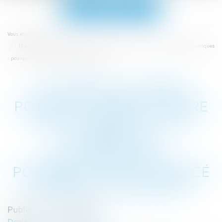
Ouvrir
le
menu
Accueil
Vous êtes ici :
13 anciens salariés portent plainte contre Philip Morris et les cigarettes électroniques
: pourquoi ont-ils exercé un droit de retrait ?
13 ANCIENS SALARIÉS
PORTENT PLAINTE CONTRE
PHILIP MORRIS ET LES
CIGARETTES
ÉLECTRONIQUES :
POURQUOI ONT-ILS EXERCÉ
UN DROIT DE RETRAIT ?
Publié le :
27/03/2018
Droit du travail - Salariés