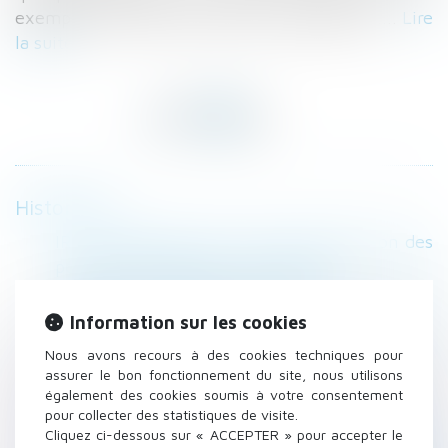
exemples issus des dernières jurisprudences....
Lire
la suite
Historique
IR : actualisation des seuils de déduction des
pensions alimentaires - LégiFiscal
Salarié qui n’effectue pas son préavis : quelle
indemnisation - Éditions Tissot
Information sur les cookies
Conférence de La Haye : encadrer une
Nous avons recours à des cookies techniques pour
pratique contraire au droit international ?
assurer le bon fonctionnement du site, nous utilisons
Soupçon de travail forcé au Qatar pour Vinci :
également des cookies soumis à votre consentement
pour collecter des statistiques de visite.
enquête préliminaire classée sans suite
Cliquez ci-dessous sur « ACCEPTER » pour accepter le
Le Parlement valide le don de jours de repos à