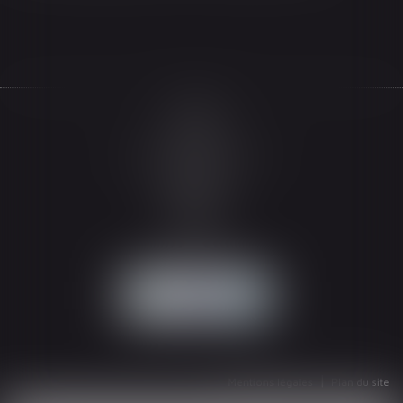
Accueil
Le cabinet
L'équipe
Les domaines d'intervention
Actualités
Honoraires
Espace client
Contact
Articles
Mentions légales
Plan du site