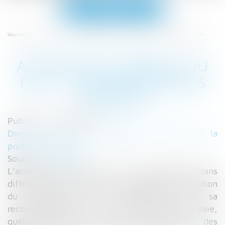
Ouvrir
le
menu
Accueil
Accident du travail, ou pas ? - Éditions Francis Lefebvre
Vous êtes ici :
ACCIDENT DU TRAVAIL, OU
PAS ? - ÉDITIONS FRANCIS
LEFEBVRE
Publié le :
31/01/2018
Droit du travail - Employeurs
/
Droit de la
protection sociale
Source :
www.efl.fr
L’accident du travail a des conséquences dans
différents domaines relatifs à la paie et à la gestion
du personnel, d’où l’importance de sa
reconnaissance. Extraits d'Alertes & Conseils paie,
quelques rappels à ce sujet, illustrés par des