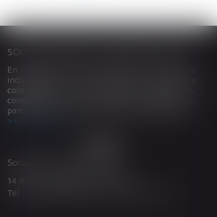
SOUS-TRAITANCE ET GARANTIE DE PAIEMENT : LA COUR DE CASSATION CONFIRME LA RESPONSABILITÉ DU DIRIGEANT DE DROIT
En matière de construction de maisons
individuelles, l’article L 241-9 du Code de la
construction et de l’habitation impose au
constructeur de justifier d’une garantie de
paiement dans tout contrat de sous-traitance...
Lire la suite
Société d'Avocats ARTHUS
14 Rue Wilson 68000 COLMAR
Tél : 03 89 21 98 55 - Fax : 03 89 23 92 10