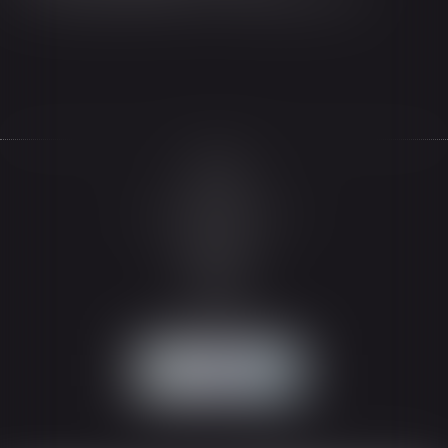
Accueil
Le cabinet
L'équipe
Les domaines d'intervention
Actualités
Honoraires
Espace client
Contact
Articles