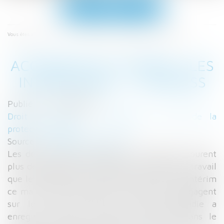
Ouvrir
le
menu
Accueil
Accidents du travail: les intérimaires - L'Express
Vous êtes ici :
ACCIDENTS DU TRAVAIL: LES
INTÉRIMAIRES - L'EXPRESS
Publié le :
01/08/2017
Droit du travail - Employeurs
/
Droit de la
protection sociale
Source :
lentreprise.lexpress.fr
Les deux millions de salariés intérimaires courent
plus de risques de connaître un accident du travail
que les salariés en CDI, a alerté la CGT de l'intérim
ce mardi. Des négociations de branche s'engagent
sur le sujet. En 2014, l'assurance-maladie a
enregistré 39.869 accidents du travail dans le