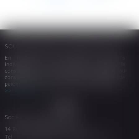
277
278
...
>
>>
SOUS-TRAITANCE ET GARANTIE DE PAIEMENT : LA COUR DE CASSATION CONFIRME LA RESPONSABILITÉ DU DIRIGEANT DE DROIT
En matière de construction de maisons
individuelles, l’article L 241-9 du Code de la
construction et de l’habitation impose au
constructeur de justifier d’une garantie de
paiement dans tout contrat de sous-traitance...
Lire la suite
Société d'Avocats ARTHUS
14 Rue Wilson 68000 COLMAR
Tél : 03 89 21 98 55 - Fax : 03 89 23 92 10