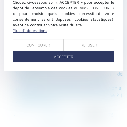
Cliquez ci-dessous sur « ACCEPTER » pour accepter le
valeur contractuelle à l’état descriptif de
dépôt de l'ensemble des cookies ou sur « CONFIGURER
division - Éditions Francis Lefebvre
» pour choisir quels cookies nécessitant votre
Accidents du travail: les intérimaires -
consentement seront déposés (cookies statistiques),
L'Express
avant de continuer votre visite du site.
Plus d'informations
Une altercation éclate entre vos salariés : les
clés pour bien gérer le conflit
Le Conseil d'Etat valide le Permis d'aménager
CONFIGURER
REFUSER
- BATIACTU
ACCEPTER
Travail de nuit : quelles protections ? |
Dossier Familial
Mineur mis en examen : mesures de
restriction de liberté | service-public.fr
Un locataire a-t-il droit à une indemnisation si
l’ascenseur de son immeuble est en panne ? |
Actualités Seloger
<<
<
...
272
273
274
275
276