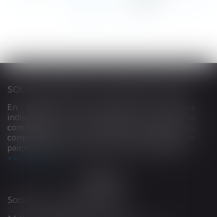
117
...
>
>>
SOUS-TRAITANCE ET GARANTIE DE PAIEMENT : LA COUR DE CASSATION CONFIRME LA RESPONSABILITÉ DU DIRIGEANT DE DROIT
En matière de construction de maisons
individuelles, l’article L 241-9 du Code de la
construction et de l’habitation impose au
constructeur de justifier d’une garantie de
paiement dans tout contrat de sous-traitance...
Lire la suite
Société d'Avocats ARTHUS