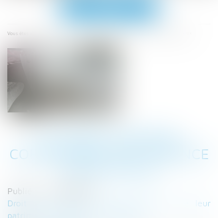
Ouvrir
le
menu
Accueil
À chaque dépense correspond une créance entre époux
Vous êtes ici :
À CHAQUE DÉPENSE
CORRESPOND UNE CRÉANCE
ENTRE ÉPOUX
Publié le :
10/08/2022
Droit de la famille, des personnes et de leur
patrimoine
/
Divorce et séparation