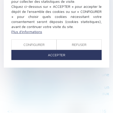
pour collecter des statistiques de visite.
l'ordre des architectes est présumée abusive
Cliquez ci-dessous sur « ACCEPTER » pour accepter le
L’imputation en assiette des legs en usufruit
dépôt de l'ensemble des cookies ou sur « CONFIGURER
» pour choisir quels cookies nécessitant votre
À chaque dépense correspond une créance
consentement seront déposés (cookies statistiques),
entre époux
avant de continuer votre visite du site.
Certification des services de prévention et de
Plus d'informations
santé au travail, mode d'emploi
Hausse des loyers limitée pour les
CONFIGURER
REFUSER
propriétaires
ACCEPTER
Annulation du testament olographe :
conséquence sur le délais d'action en
restitution
Quant au délai imparti pour s’opposer à une
contrainte de l’Urssaf
Financer ou améliorer de ses deniers un
logement indivis n’est pas contribuer aux
charges du mariage
<<
<
...
111
112
113
114
115
116