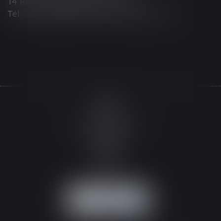
14 Rue Wilson 68000 COLMAR
Tél : 03 89 21 98 55 - Fax : 03 89 23 92 10
Accueil
Le cabinet
L'équipe
Les domaines d'intervention
Actualités
Honoraires
Espace client
Contact
Articles