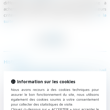
différentes manières. L'une d'elles consiste à
acheter un terrain pour faire construire. Plusieurs
critères sont alors à prendre en compte.
Lire la
suite
Historique
Faute de congé délivré par le bailleur, le bail
verbal est tacitement reconduit
Information sur les cookies
Doit être considéré comme nul, le
licenciement prononcé en représailles d’une
Nous avons recours à des cookies techniques pour
saisine prud’homale
assurer le bon fonctionnement du site, nous utilisons
également des cookies soumis à votre consentement
Maison neuve: il faut chiffrer les travaux que
pour collecter des statistiques de visite.
se réserve l’acheteur
Cliquez ci-dessous sur « ACCEPTER » pour accepter le