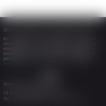
SOUS-TRAITANCE ET GARANTIE DE PAIEMENT : LA COUR DE CASSATION CONFIRME LA RESPONSABILITÉ DU DIRIGEANT DE DROIT
En matière de construction de maisons
individuelles, l’article L 241-9 du Code de la
construction et de l’habitation impose au
constructeur de justifier d’une garantie de
paiement dans tout contrat de sous-traitance...
Lire la suite
Société d'Avocats ARTHUS
14 Rue Wilson 68000 COLMAR
Tél : 03 89 21 98 55 - Fax : 03 89 23 92 10