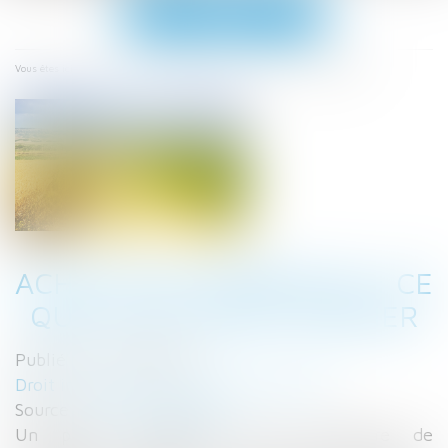
Ouvrir
le
menu
Accueil
Achat d'un terrain nu: ce que vous devez vérifier
Vous êtes ici :
ACHAT D'UN TERRAIN NU: CE
QUE VOUS DEVEZ VÉRIFIER
Publié le :
07/12/2021
Droit immobilier
/
Droit de la propriété
Source :
www.challenges.fr
Un projet immobilier peut s'entendre de