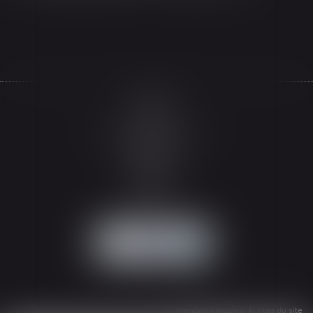
Accueil
Le cabinet
L'équipe
Les domaines d'intervention
Actualités
Honoraires
Espace client
Contact
Articles
Mentions légales
Plan du site