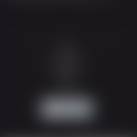
Accueil
Le cabinet
L'équipe
Les domaines d'intervention
Actualités
Honoraires
Espace client
Contact
Articles