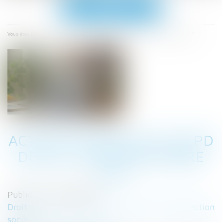
Ouvrir
le
menu
Accueil
Activité partielle et ALPD depuis le 1er novembre 2024
Vous êtes ici :
ACTIVITÉ PARTIELLE ET ALPD
DEPUIS LE 1ER NOVEMBRE
2024
Publié le :
18/12/2024
Droit du travail - Salariés
/
Droit de la protection
sociale