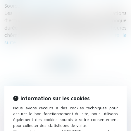
Source :
efl.businesscomm.fr
Les taux horaire minimum des allocations
d’activité partielle et d’activité partielle de longue
durée (APLD) ont été revalorisés pour les heures
chômées depuis le 1er novembre 2024..
Lire la
suite
Historique
Information sur les cookies
Activité partielle et ALPD depuis le 1er
novembre 2024
Nous avons recours à des cookies techniques pour
assurer le bon fonctionnement du site, nous utilisons
Indivision et absence de renvoi précis aux
également des cookies soumis à votre consentement
pièces : une irrégularité sans sanction ?
pour collecter des statistiques de visite.
Prévention des risques chimiques et système