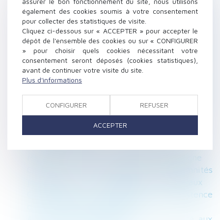
assurer le bon fonctionnement du site, nous utilisons
Vente par adjudication d’un lot de
également des cookies soumis à votre consentement
pour collecter des statistiques de visite.
copropriété : l’adjudicataire supporte le coût
Cliquez ci-dessous sur « ACCEPTER » pour accepter le
de l’état daté
dépôt de l'ensemble des cookies ou sur « CONFIGURER
Le licenciement d’une salariée ayant aimé
» pour choisir quels cookies nécessitant votre
certains contenus Facebook entraîne une
consentement seront déposés (cookies statistiques),
avant de continuer votre visite du site.
violation de la liberté d’expression
Plus d'informations
La Fédération Française du Bâtiment alerte
sur la flambée des prix des matériaux qui
CONFIGURER
REFUSER
menace la relance du secteur
Nouveau livre blanc en ligne : Les questions
ACCEPTER
sur la retraite
La CNIL publie 8 recommandations pour
renforcer la protection des mineurs en ligne
Création d'un dispositif d'indemnités
journalières pour les professionnels libéraux
Copropriété : la constatation de l’inexistence
d’un lot transitoire attendra
Ai-je le droit de réserver les jobs d’été aux