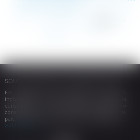
enfants de mes salariés ?
<<
<
...
146
147
148
149
150
151
152
...
>
>>
SOUS-TRAITANCE ET GARANTIE DE PAIEMENT : LA COUR DE CASSATION CONFIRME LA RESPONSABILITÉ DU DIRIGEANT DE DROIT
En matière de construction de maisons
individuelles, l’article L 241-9 du Code de la
construction et de l’habitation impose au
constructeur de justifier d’une garantie de
paiement dans tout contrat de sous-traitance...
Lire la suite