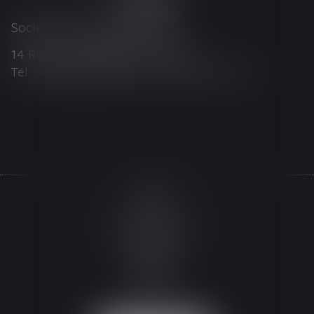
Société d'Avocats ARTHUS
14 Rue Wilson 68000 COLMAR
Tél : 03 89 21 98 55 - Fax : 03 89 23 92 10
Accueil
Le cabinet
L'équipe
Les domaines d'intervention
Actualités
Honoraires
Espace client
Contact
Articles