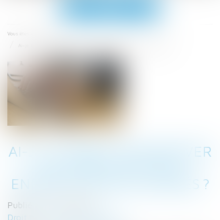
Ouvrir
le
menu
Accueil
Vous êtes ici :
Ai-je le droit de réserver les jobs d’été aux enfants de mes salariés ?
AI-JE LE DROIT DE RÉSERVER
LES JOBS D’ÉTÉ AUX
ENFANTS DE MES SALARIÉS ?
Publié le :
07/07/2021
Droit du travail - Employeurs