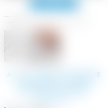
Ouvrir
le
menu
Accueil
Vous êtes ici :
Ai-je le droit de rompre une période d’essai pendant un arrêt maladie ?
AI-JE LE DROIT DE ROMPRE
UNE PÉRIODE D’ESSAI
PENDANT UN ARRÊT
MALADIE ?