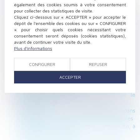
également des cookies soumis à votre consentement
Faut-il réformer les droits de succession ?
pour collecter des statistiques de visite.
Peut-on appeler son fils Ambre ?
Cliquez ci-dessous sur « ACCEPTER » pour accepter le
dépôt de l'ensemble des cookies ou sur « CONFIGURER
Les Français résidant à l’étranger ont t-il droit
» pour choisir quels cookies nécessitant votre
à la sécurité sociale ?
consentement seront déposés (cookies statistiques),
La mairie a bien le droit de préempter à bas
avant de continuer votre visite du site.
prix votre bien immobilier
Plus d'informations
Faute dolosive du constructeur : action en
responsabilité contractuelle attachée à
CONFIGURER
REFUSER
l’immeuble
ACCEPTER
Ai-je le droit de rompre une période d’essai
pendant un arrêt maladie ?
Détournement du temps de travail par le
salarié : attention !
Immobilier : les promoteurs dans
l'expectative de la loi Elan et des municipales
Vous pouvez surélever seul un mur mitoyen, à
condition de tout payer