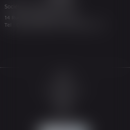
Société d'Avocats ARTHUS
14 Rue Wilson 68000 COLMAR
Tél : 03 89 21 98 55 - Fax : 03 89 23 92 10
Accueil
Le cabinet
L'équipe
Les domaines d'intervention
Actualités
Honoraires
Espace client
Contact
Articles