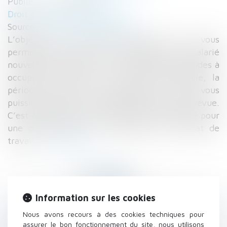
Publié le :
18/09/2018
Droit du travail - Employeurs
Source :
www2.editions-tissot.fr
L’objectif de la période d’essai est de vous
permettre d’évaluer les compétences du salarié
nouvellement recruté, de connaître ses aptitudes à
occuper cet emploi. En cas d’arrêt maladie, la
période d’essai est prolongée afin que vous
puissiez évaluer le salarié pendant la durée prévue.
C’est-à-dire que son terme initial est reporté pour
une durée égale à la suspension du contrat de
travail...
Lire la suite
Information sur les cookies
Nous avons recours à des cookies techniques pour
Historique
assurer le bon fonctionnement du site, nous utilisons