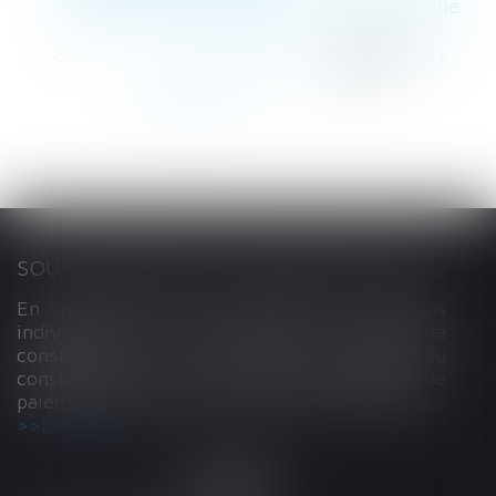
Du Nouveau Sur La Rupture Conventionnelle
<<
<
...
239
240
241
242
243
244
245
...
>
>>
SOUS-TRAITANCE ET GARANTIE DE PAIEMENT : LA COUR DE CASSATION CONFIRME LA RESPONSABILITÉ DU DIRIGEANT DE DROIT
En matière de construction de maisons
individuelles, l’article L 241-9 du Code de la
construction et de l’habitation impose au
constructeur de justifier d’une garantie de
paiement dans tout contrat de sous-traitance...
Lire la suite