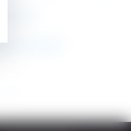
Editions Tissot
aitante - Le Monde du Droit
>
>>