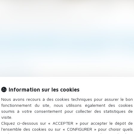
Les domaines d'intervention
Actualités
té pour les salariés d’une société sous-traitante - Le Monde du Droit
 DE RECEVABILITÉ DU PRÉJUDIC
 SOCIÉTÉ SOUS-TRAITANTE - LE
ction sociale
sés à l’amiante, ne peuvent obtenir réparation du préj
Information sur les cookies
..
Lire la suite
Nous avons recours à des cookies techniques pour assurer le bon
fonctionnement du site, nous utilisons également des cookies
soumis à votre consentement pour collecter des statistiques de
visite.
Cliquez ci-dessous sur « ACCEPTER » pour accepter le dépôt de
l'ensemble des cookies ou sur « CONFIGURER » pour choisir quels