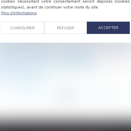
cookies nécessitant votre consentement seront déposés (cookies
statistiques), avant de continuer votre visite du site.
Plus d'informations
indemnisation différente selon l’auteur de la rupture - 
on - Le Parisien - © Simon Katzer/Getty
ACCEPTER
CONFIGURER
REFUSER
uit - Le Monde
! – L'écho des seniors
judice d’anxiété pour les salariés d’une société sous-tr
t des loyers commerciaux - DEFRÉNOIS
obligations en 2017 ? - Editions Tissot
droits successoraux... via Jurisprudentes
 ? via service-public.fr
- Jurisprudentes
...
284
285
286
287
288
289
290
...