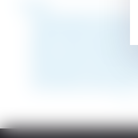
Historique
Rupture anticipée du CDD injustifiée : une 
Les droits des enfants lors d’une séparati
La protection sociale des expatriés se réd
Locataires retraités, vous avez des droits 
Amiante : condition de recevabilité du pré
Précisions sur les mesures d’encadremen
Entretien professionnel : quelles sont vos 
Le conjoint survivant ne peut cumuler des 
Pension alimentaire : fixation et versement
Une commune est-elle une copropriétaire 
<<
<