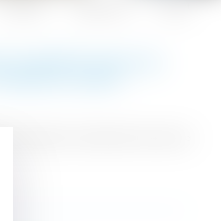
Honoraires
Espace client
Contact
E D’ANXIÉTÉ POUR LES
 MONDE DU DROIT
udice d’anxiété si cette dernière n’est pas visé