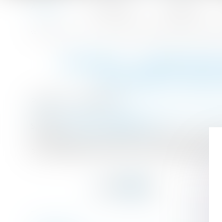
Accueil
Le cabinet
L'équipe
Accueil
Amiante : condition de recevabilité du préjudice d’anxié
Vous êtes ici :
AMIANTE : CONDITION
SALARIÉS D’UNE
Publié le :
23/02/2017
Droit du travail - Employeurs
/
Droit de la prote
Source :
www.lemondedudroit.fr
Les salariés d’une société sous-traitante, expo
par le dispositif de la loi du 23 décembre 1998..