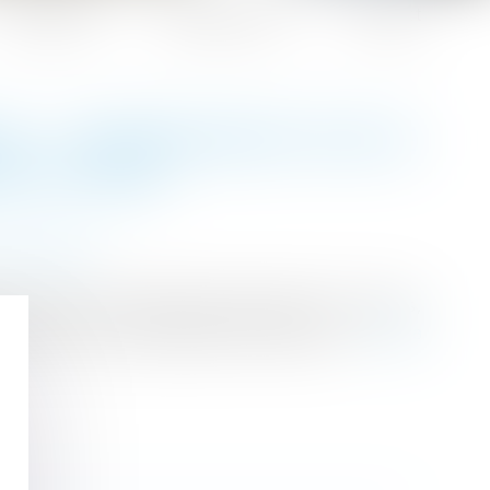
Honoraires
Espace client
Contact
E : CONSÉQUENCE SUR LE
STITUTION
 succession
e civil fixe le délai de prescription à cinq ans,
e les faits lui permettant de l'exercer....
Lire la