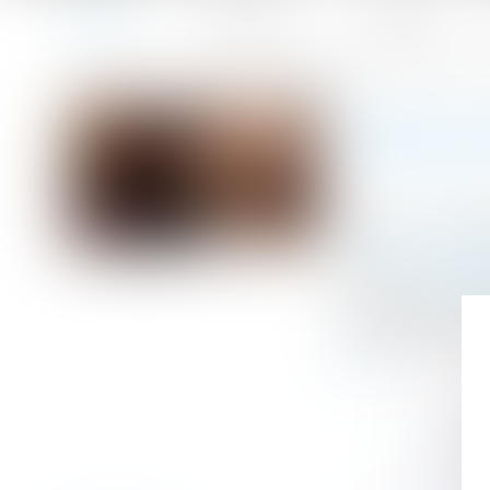
Accueil
Le cabinet
L'équipe
Accueil
Annulation du testament olographe : conséquence sur le 
Vous êtes ici :
ANNULAT
Publié le :
04/0
Droit de la fami
Source :
www.le
En matière d’act
à compter du jour
suite