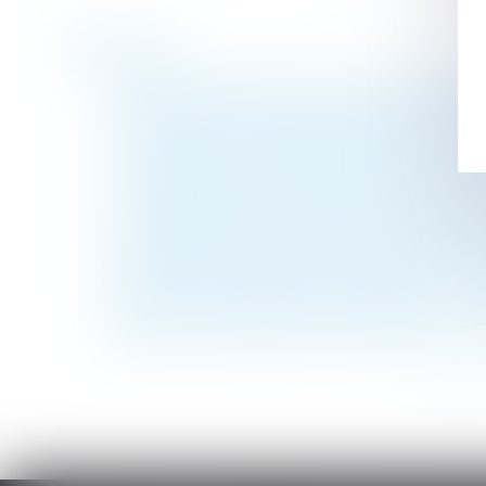
Historique
Loyers bloqués à partir du 24 août 2022 p
Versement de la pension alimentaire au ti
La clause de saisine préalable du Conseil 
L’imputation en assiette des legs en usufr
À chaque dépense correspond une créance
Certification des services de prévention e
Hausse des loyers limitée pour les propriét
Annulation du testament olographe : conséq
Quant au délai imparti pour s’opposer à un
Financer ou améliorer de ses deniers un l
<<