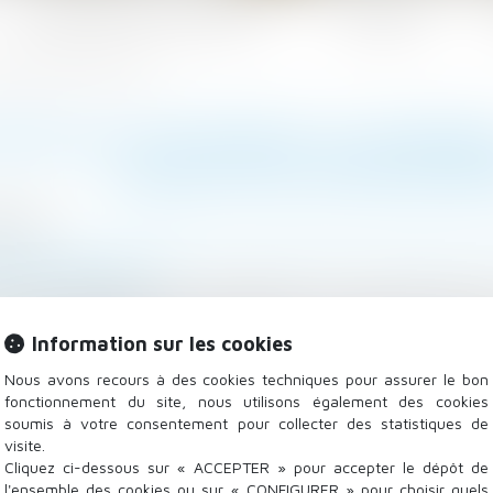
Les domaines d'intervention
Actualités
délais d'action en restitution
ION DU TESTAMENT OLOGRAPH
DÉLAIS D'ACTION EN RE
8/2022
lle, des personnes et de leur patrimoine
/
Patrimoine et
mag-juridique.com
ions personnelles ou immobilières, l’article 2224 du Cod
 où le titulaire d’un droit a connu ou aurait dû connaîtr
Information sur les cookies
Nous avons recours à des cookies techniques pour assurer le bon
fonctionnement du site, nous utilisons également des cookies
soumis à votre consentement pour collecter des statistiques de
visite.
Cliquez ci-dessous sur « ACCEPTER » pour accepter le dépôt de
l'ensemble des cookies ou sur « CONFIGURER » pour choisir quels