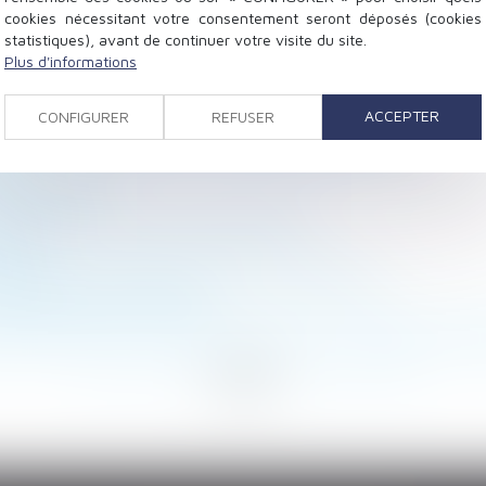
cookies nécessitant votre consentement seront déposés (cookies
statistiques), avant de continuer votre visite du site.
Plus d'informations
our les passoires thermiques
tre du devoir de secours : non-renvoi d’une QPC
ACCEPTER
CONFIGURER
REFUSER
de l'ordre des architectes est présumée abusive
uit
 entre époux
t de santé au travail, mode d'emploi
aires
uence sur le délais d'action en restitution
e contrainte de l’Urssaf
ogement indivis n’est pas contribuer aux charges du ma
<
...
111
112
113
114
115
116
117
...