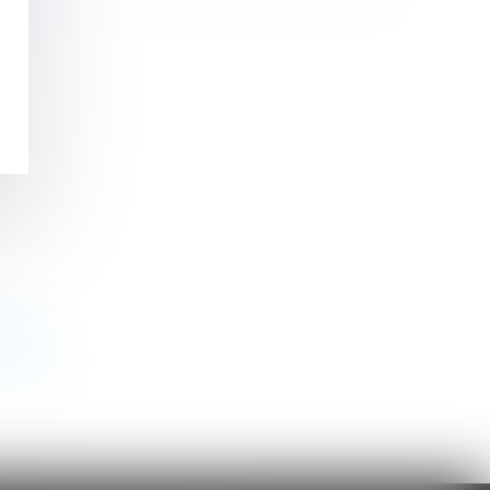
riage
>
>>