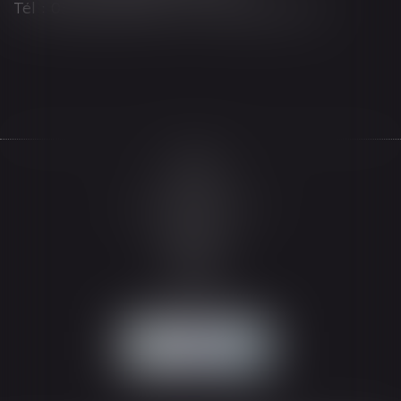
Tél : 03 89 21 98 55 - Fax : 03 89 23 92 10
Accueil
Le cabinet
L'équipe
Les domaines d'intervention
Actualités
Honoraires
Espace client
Contact
Articles