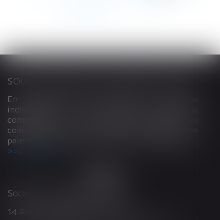
262
263
...
>
>>
SOUS-TRAITANCE ET GARANTIE DE PAIEMENT : LA COUR DE CASSATION CONFIRME LA RESPONSABILITÉ DU DIRIGEANT DE DROIT
En matière de construction de maisons
individuelles, l’article L 241-9 du Code de la
construction et de l’habitation impose au
constructeur de justifier d’une garantie de
paiement dans tout contrat de sous-traitance...
Lire la suite
Société d'Avocats ARTHUS
14 Rue Wilson 68000 COLMAR