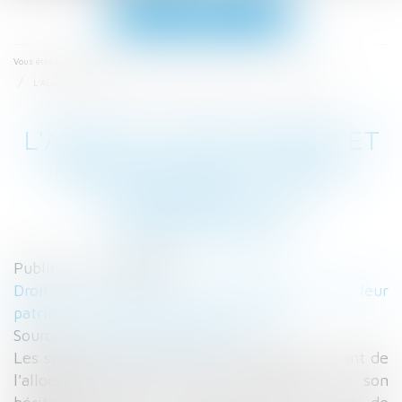
Ouvrir
le
menu
Accueil
Vous êtes ici :
L'Aspa est une charge et non une dette de la succession - Le Particulier
L'ASPA EST UNE CHARGE ET
NON UNE DETTE DE LA
SUCCESSION - LE
PARTICULIER
Publié le :
23/02/2018
Droit de la famille, des personnes et de leur
patrimoine
/
Patrimoine et succession
Source :
leparticulier.lefigaro.fr
Les sommes servies au titre de l'Aspa du vivant de
l'allocataire peuvent être récupérées sur son