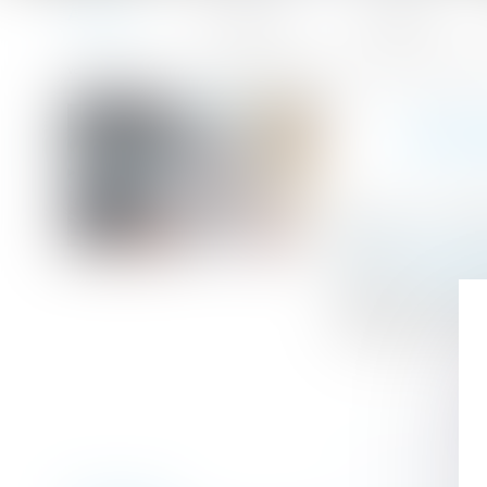
Accueil
Le cabinet
L'équipe
Accueil
Attestation de formation : quelle responsabilité de l’em
Vous êtes ici :
ATTE
Publié le :
13/09
Droit du travail -
Source :
www.cen
Plusieurs décisi
formation : cont