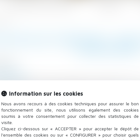
Les domaines d'intervention
Actualités
ployeur ?
STATION DE FORMATION : QUEL
L’EMPLOYEUR 
/2022
 Salariés
tre-inffo.fr
ons de justice récentes rappellent les employeurs à leu
Information sur les cookies
enu, remise … Les enseignements à retenir...
Lire la sui
Nous avons recours à des cookies techniques pour assurer le bon
fonctionnement du site, nous utilisons également des cookies
soumis à votre consentement pour collecter des statistiques de
visite.
Cliquez ci-dessous sur « ACCEPTER » pour accepter le dépôt de
l'ensemble des cookies ou sur « CONFIGURER » pour choisir quels