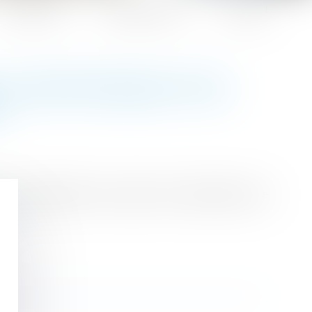
Honoraires
Espace client
Contact
LE RESPONSABILITÉ DE
?
r responsabilité concernant les attestations de
te