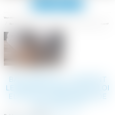
Ouvrir
le
menu
Accueil
Vous êtes ici :
Bail mobilité : comment le projet phare de la loi Elan a été détourné de son objectif
BAIL MOBILITÉ : COMMENT
LE PROJET PHARE DE LA LOI
ELAN A ÉTÉ DÉTOURNÉ DE
SON OBJECTIF