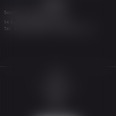
Société d'Avocats ARTHUS
14 Rue Wilson 68000 COLMAR
Tél : 03 89 21 98 55 - Fax : 03 89 23 92 10
Accueil
Le cabinet
L'équipe
Les domaines d'intervention
Actualités
Honoraires
Espace client
Contact
Articles