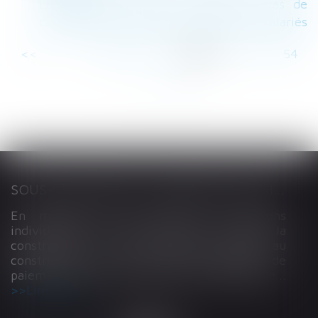
La possible retenue sur salaire en cas de
caractère abusif du droit de retrait des salariés
<<
<
...
48
49
50
51
52
53
54
...
>
>>
SOUS-TRAITANCE ET GARANTIE DE PAIEMENT : LA COUR DE CASSATION CONFIRME LA RESPONSABILITÉ DU DIRIGEANT DE DROIT
En matière de construction de maisons
individuelles, l’article L 241-9 du Code de la
construction et de l’habitation impose au
constructeur de justifier d’une garantie de
paiement dans tout contrat de sous-traitance...
Lire la suite