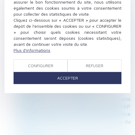
indûment versée
assurer le bon fonctionnement du site, nous utilisons
QPC : pension d'invalidité et ressources du
également des cookies soumis à votre consentement
pour collecter des statistiques de visite.
concubin
Cliquez ci-dessous sur « ACCEPTER » pour accepter le
Réception tacite : l’occupation des lieux est
dépôt de l'ensemble des cookies ou sur « CONFIGURER
insuffisante pour caractériser une volonté non
» pour choisir quels cookies nécessitant votre
équivoque
consentement seront déposés (cookies statistiques),
avant de continuer votre visite du site.
Testament olographe partiellement daté par
Plus d'informations
un tiers : pas de nullité automatique
Bail mobilité : comment le projet phare de la
CONFIGURER
REFUSER
loi Elan a été détourné de son objectif
Fixation du loyer du bail renouvelé :
ACCEPTER
compétence et volonté des parties
Nouveauté pour les élections du CSE :
l'employeur doit intégrer des mentions
obligatoires dans l'invitation à négocier le PAP
Violences conjugales : extension du bénéfice
de l’ordonnance de protection aux enfants du
couple