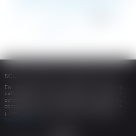
plus-value | www.dossierfamilial.com/
<<
<
...
251
252
253
254
255
256
257
...
>
>>
SOUS-TRAITANCE ET GARANTIE DE PAIEMENT : LA COUR DE CASSATION CONFIRME LA RESPONSABILITÉ DU DIRIGEANT DE DROIT
En matière de construction de maisons
individuelles, l’article L 241-9 du Code de la
construction et de l’habitation impose au
constructeur de justifier d’une garantie de
paiement dans tout contrat de sous-traitance...
Lire la suite