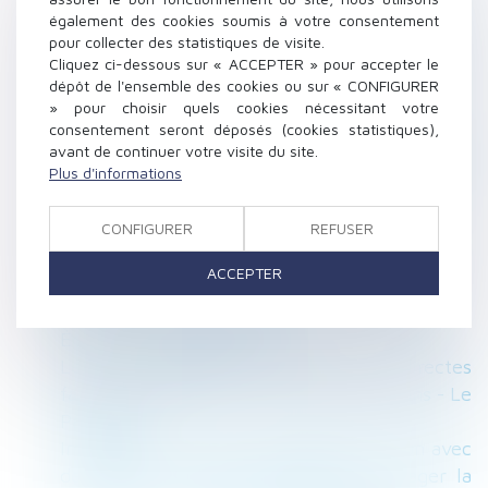
enfants ?
également des cookies soumis à votre consentement
Ai-je le droit de contrôler et sanctionner l’état
pour collecter des statistiques de visite.
Cliquez ci-dessous sur « ACCEPTER » pour accepter le
d’ébriété - Éditions Tissot
dépôt de l'ensemble des cookies ou sur « CONFIGURER
Nouvelle réforme en vue pour la procédure de
» pour choisir quels cookies nécessitant votre
divorce - Mariage - Le Particulier
consentement seront déposés (cookies statistiques),
Licencié pour faute grave en raison de propos
avant de continuer votre visite du site.
Plus d'informations
déloyaux et malveillants, tenus sur un site
Internet, à l'encontre de l'entreprise
CONFIGURER
REFUSER
Un bail numérique ? Quelle drôle d'idée ! - Les
Echos
ACCEPTER
Régime social des indemnités de rupture : la
Cour de cassation clarifie sa position -
Éditions Francis Lefebvre
Le fisc sanctionne les donations indirectes
faites aux enfants du conjoint - Donations - Le
Particulier
Immobilier : rénover la propriété de l’un avec
de l’agent commun implique de partager la