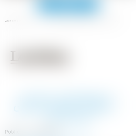
Ouvrir
le
menu
Accueil
Un bail numérique ? Quelle drôle d'idée ! - Les Echos
Vous êtes ici :
UN BAIL NUMÉRIQUE ?
QUELLE DRÔLE D'IDÉE ! -
LES ECHOS
Publié le :
30/04/2018