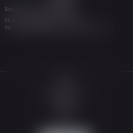
Société d'Avocats ARTHUS
14 Rue Wilson 68000 COLMAR
Tél : 03 89 21 98 55 - Fax : 03 89 23 92 10
Accueil
Le cabinet
L'équipe
Les domaines d'intervention
Actualités
Honoraires
Espace client
Contact
Articles