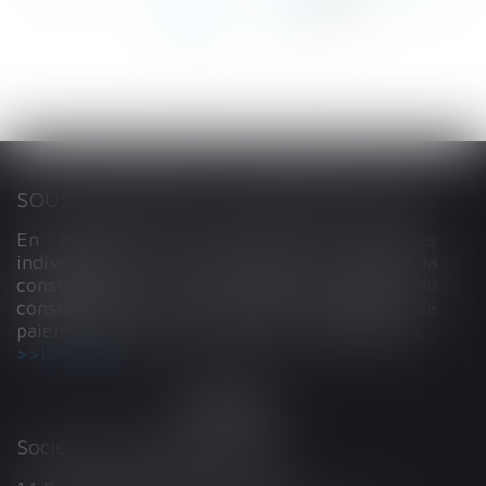
116
...
>
>>
SOUS-TRAITANCE ET GARANTIE DE PAIEMENT : LA COUR DE CASSATION CONFIRME LA RESPONSABILITÉ DU DIRIGEANT DE DROIT
En matière de construction de maisons
individuelles, l’article L 241-9 du Code de la
construction et de l’habitation impose au
constructeur de justifier d’une garantie de
paiement dans tout contrat de sous-traitance...
Lire la suite
Société d'Avocats ARTHUS