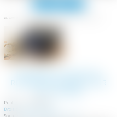
Ouvrir
le
menu
Accueil
Des bons d’achat de rentrée scolaire pour les salariés
Vous êtes ici :
DES BONS D’ACHAT DE
RENTRÉE SCOLAIRE POUR
LES SALARIÉS
Publié le :
17/08/2022
Droit du travail - Salariés
Source :
cabinet-rs.expert-infos.com