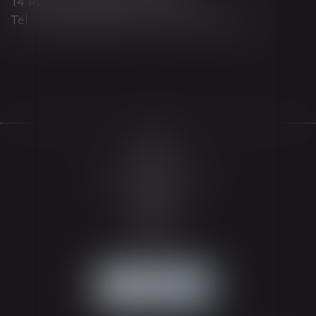
14 Rue Wilson 68000 COLMAR
Tél : 03 89 21 98 55 - Fax : 03 89 23 92 10
Accueil
Le cabinet
L'équipe
Les domaines d'intervention
Actualités
Honoraires
Espace client
Contact
Articles