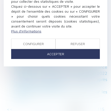
pour collecter des statistiques de visite.
Rentrée scolaire 2022 : quelles sont les règles
Cliquez ci-dessous sur « ACCEPTER » pour accepter le
prévues par le Code du travail ?
dépôt de l'ensemble des cookies ou sur « CONFIGURER
» pour choisir quels cookies nécessitant votre
L’augmentation des loyers commerciaux est
consentement seront déposés (cookies statistiques),
plafonnée
avant de continuer votre visite du site.
Le salarié n’a pas à être informé qu’il peut
Plus d'informations
demander des précisions sur les motifs du
licenciement
CONFIGURER
REFUSER
Rénovation énergétique : les locataires
ACCEPTER
peuvent réaliser certains travaux sans accord
écrit du propriétaire
Bonus-malus sur la contribution d’assurance
chômage : une application en septembre 2022
Prescription de l’action en restitution après
annulation du testament
Des bons d’achat de rentrée scolaire pour les
salariés
<<
<
...
110
111
112
113
114
115