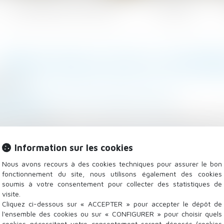
Les domaines d'intervention
Actualités
BONUS-MALUS SUR LA CONTRI
/2023
 - Employeurs
/
Droit de la protection sociale
inesscomm.fr
 des taux modulés de la contribution chômage aux empl
. Un décret du 20-7-2023 a précisé les modalités 
 déterminer leur taux modulé...
Information sur les cookies
Lire la suite
Nous avons recours à des cookies techniques pour assurer le bon
fonctionnement du site, nous utilisons également des cookies
soumis à votre consentement pour collecter des statistiques de
visite.
Cliquez ci-dessous sur « ACCEPTER » pour accepter le dépôt de
l'ensemble des cookies ou sur « CONFIGURER » pour choisir quels
cookies nécessitant votre consentement seront déposés (cookies