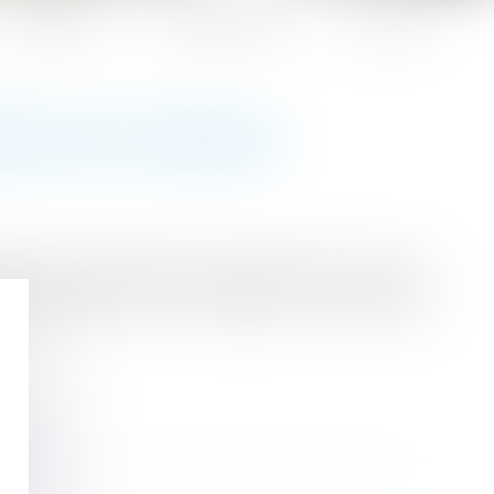
Honoraires
Espace client
Contact
BUTION CHÔMAGE
oyeurs concernés aura lieu entre le 8 et le 15
de transmission aux employeurs des données