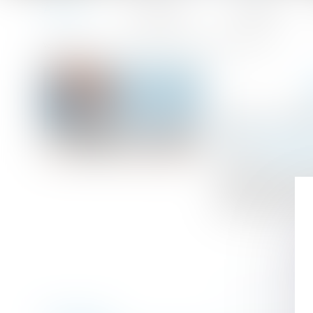
Accueil
Le cabinet
L'équipe
Accueil
Bonus-malus sur la contribution chômage
Vous êtes ici :
Publié le :
28/08
Droit du travail
Source :
efl.bus
La notification
septembre 2023
nécessaires pour