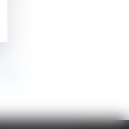
e
eutralisés
>
>>