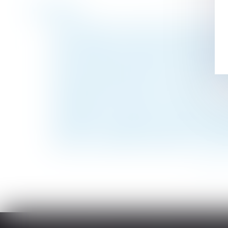
Historique
Loi du 21 février 2022 visant à réformer l'
Arrêt-maladie : qu'en est-il du versement
Index de l’égalité professionnelle à publie
L’indivisaire qui rembourse le crédit-relai
Non contestée dans les 2 mois, une décisi
Changement de régime matrimonial
Un salarié peut-il refuser une mutation au
Irrégularité du congé pour reprise délivré pa
Calcul des IJ maladie-maternité des indépe
Calcul de l’indemnité de réduction en l’ab
<<