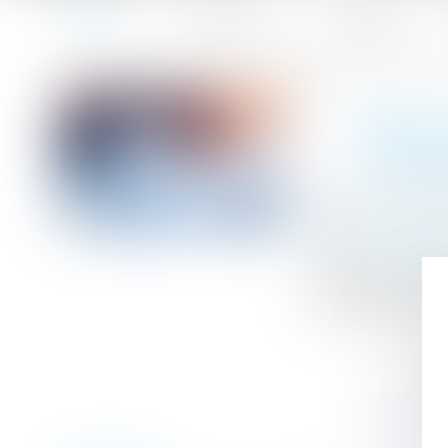
Accueil
Le cabinet
L'équipe
Accueil
Calcul des IJ maladie-maternité des indépendants : les
Vous êtes ici :
CALCU
REVE
Publié le :
16/02
Droit du travail
Source :
www.efl
Le décret rendan
indemnités journ