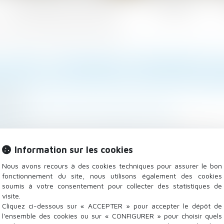
Les domaines d'intervention
Actualités
 revenus d’activité de 2020 peuvent être neutralisés
L DES IJ MALADIE-MATERNITÉ 
NUS D’ACTIVITÉ DE 2020 PEUV
/2022
 - Employeurs
/
Droit de la protection sociale
.fr
t effectives plusieurs mesures de la loi de financement
Information sur les cookies
alières des travailleurs indépendants est paru...
Lire la
Nous avons recours à des cookies techniques pour assurer le bon
fonctionnement du site, nous utilisons également des cookies
soumis à votre consentement pour collecter des statistiques de
visite.
Cliquez ci-dessous sur « ACCEPTER » pour accepter le dépôt de
l'ensemble des cookies ou sur « CONFIGURER » pour choisir quels