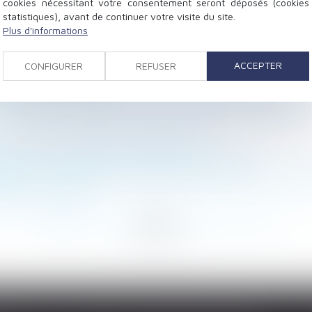
cookies nécessitant votre consentement seront déposés (cookies
statistiques), avant de continuer votre visite du site.
Plus d'informations
adoption
 des primes ?
ACCEPTER
CONFIGURER
REFUSER
r avant le 1er mars
s finançant un achat indivis a droit à une indemnité
on d’AG de copropriété, même irrégulière, est définitiv
 nom de ses convictions religieuses ?
r le nu-propriétaire au profit de sa belle-fille
ndants : les revenus d’activité de 2020 peuvent être n
sence de partage
<
...
126
127
128
129
130
131
132
...