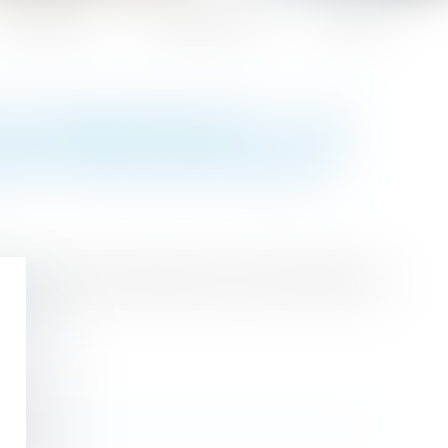
Honoraires
Espace client
Contact
DES INDÉPENDANTS : LES
ENT ÊTRE NEUTRALISÉS
 de la sécurité sociale pour 2022 relatives aux
 suite