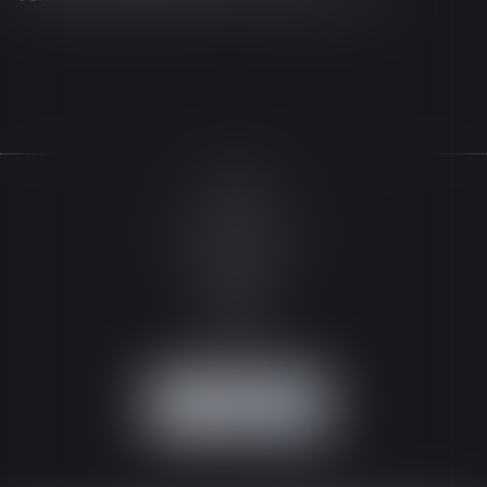
Accueil
Le cabinet
L'équipe
Les domaines d'intervention
Actualités
Honoraires
Espace client
Contact
Articles