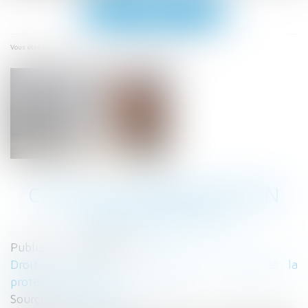
Ouvrir
le
menu
Accueil
Calcul et notification des effectifs
Vous êtes ici :
CALCUL ET NOTIFICATION
DES EFFECTIFS
Publié le :
19/02/2024
Droit du travail - Employeurs
/
Droit de la
protection sociale
Source :
www.urssaf.fr