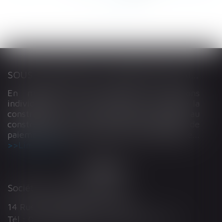
...
>
>>
SOUS-TRAITANCE ET GARANTIE DE PAIEMENT : LA COUR DE CASSATION CONFIRME LA RESPONSABILITÉ DU DIRIGEANT DE DROIT
En matière de construction de maisons
individuelles, l’article L 241-9 du Code de la
construction et de l’habitation impose au
constructeur de justifier d’une garantie de
paiement dans tout contrat de sous-traitance...
Lire la suite
Société d'Avocats ARTHUS
14 Rue Wilson 68000 COLMAR
Tél : 03 89 21 98 55 - Fax : 03 89 23 92 10