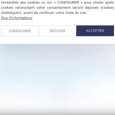
l'ensemble des cookies ou sur « CONFIGURER » pour choisir quels
cookies nécessitant votre consentement seront déposés (cookies
statistiques), avant de continuer votre visite du site.
Plus d'informations
r la santé-sécurité au travail ?
ACCEPTER
CONFIGURER
REFUSER
isée pour tous
le 9 septembre
es heures supplémentaires et complémentaires : mise à j
rent la sonnette d'alarme sur les financements
la dernière résidence habituelle du défunt : illustrati
ation positive de reconnaissance et de protection jur
otisations d'un salarié bénéficiant d'une DFS ?
les obligations légales de l'employeur
<
...
74
75
76
77
78
79
80
...
>