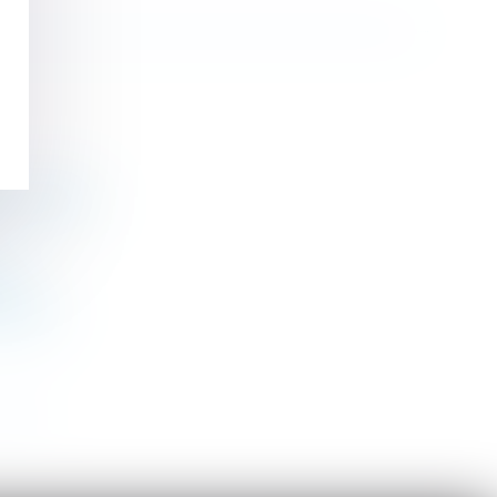
our du Boss
on
idiques
>>