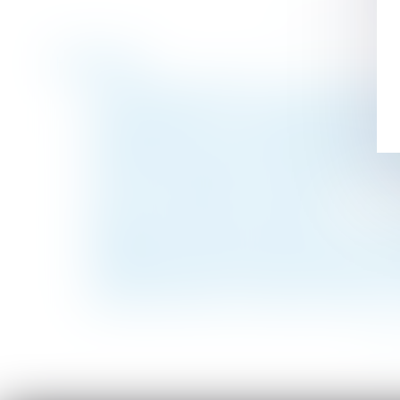
Historique
Le cannabidiol (CDB) est-il préoccupant pou
Pension alimentaire : une gestion automat
Période d'essai : nouvelles durées depuis 
Cotisations salariales et patronales sur l
Violences conjugales : des associations ti
La loi « anti-squat » est publiée
Règlement Successions et détermination de 
Mariage de personnes de même sexe : oblig
Comment calculer l'assiette minimale des c
Salariée enceinte sur un poste à risques : 
<<