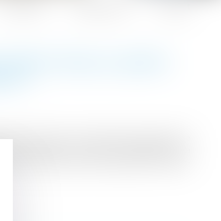
Honoraires
Espace client
Contact
CCUPANT POUR LA SANTÉ-
AIL ?
cialisation et de la consommation de produits à
ques. Toutefois, l’on peut se demander si la
le travail est source de risques pour la santé-