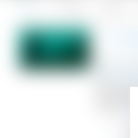
Accueil
Le cabinet
L'équipe
Accueil
Le cannabidiol (CDB) est-il préoccupant pour la santé-sé
Vous êtes ici :
LE CAN
Publié le :
19/09
Droit du travail
Source :
formatio
Depuis quelques 
base de CDB (ca
consommation et/
sécurité ?...
Lire