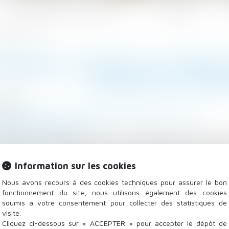
Les domaines d'intervention
Actualités
curité au travail ?
NABIDIOL (CDB) EST-IL PRÉO
SÉCURITÉ AU TRAV
/2023
 - Employeurs
/
Responsabilité accident du travail
n.lefebvre-dalloz.fr
années, on constate une forte croissance de la commer
nnabidiol), notamment pour les cigarettes électroni
Information sur les cookies
ou le vapotage d’une telle substance avant ou pendant 
 la suite
Nous avons recours à des cookies techniques pour assurer le bon
fonctionnement du site, nous utilisons également des cookies
soumis à votre consentement pour collecter des statistiques de
visite.
Cliquez ci-dessous sur « ACCEPTER » pour accepter le dépôt de