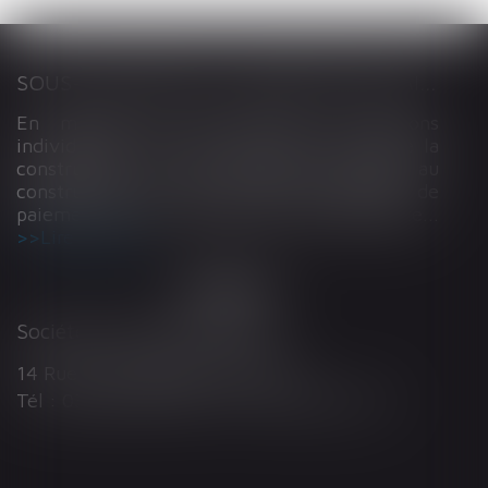
SOUS-TRAITANCE ET GARANTIE DE PAIEMENT : LA COUR DE CASSATION CONFIRME LA RESPONSABILITÉ DU DIRIGEANT DE DROIT
En matière de construction de maisons
individuelles, l’article L 241-9 du Code de la
construction et de l’habitation impose au
constructeur de justifier d’une garantie de
paiement dans tout contrat de sous-traitance...
Lire la suite
Société d'Avocats ARTHUS
14 Rue Wilson 68000 COLMAR
Tél : 03 89 21 98 55 - Fax : 03 89 23 92 10