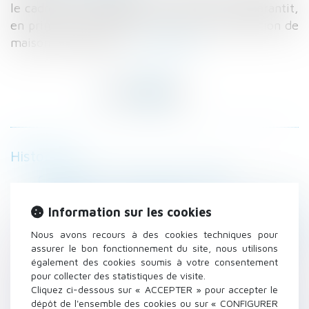
le cadre d'un budget précis : voilà ce que garantit,
en principe, le CCMI ou contrat de construction de
maison individuelle...
Lire la suite
Historique
Caducité de l’opposition à mariage
Construire en présence d’un ouvrage
Information sur les cookies
d’électricité sur son terrain
Redressement URSSAF d’un centre hospitalier
Nous avons recours à des cookies techniques pour
: pas d’application immédiate d’un texte
assurer le bon fonctionnement du site, nous utilisons
également des cookies soumis à votre consentement
législatif
pour collecter des statistiques de visite.
Acheter en nue-propriété
Cliquez ci-dessous sur « ACCEPTER » pour accepter le
Quelles circonstances permettent de
dépôt de l'ensemble des cookies ou sur « CONFIGURER