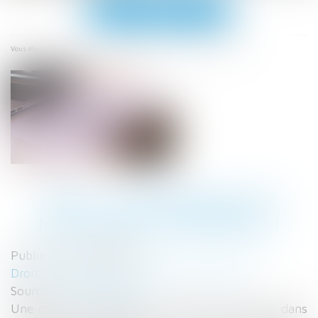
Ouvrir
le
menu
Accueil
CCMI : Attention aux mauvaises surprises !
Vous êtes ici :
CCMI : ATTENTION AUX
MAUVAISES SURPRISES !
Publié le :
04/09/2019
Droit immobilier
/
Droit de la construction
Source :
www.capital.fr
Une maison construite en temps et en heure, dans