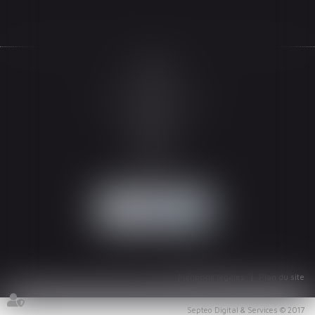
Accueil
Le cabinet
L'équipe
Les domaines d'intervention
Actualités
Honoraires
Espace client
Contact
Articles
Mentions légales
Plan du site
Septeo Digital & Services © 2017