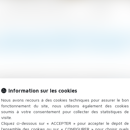
Les domaines d'intervention
Actualités
placement dois-je impérativement mentionner dans le contrat ? - Editions Tissot
QUELLES INFORMATIONS SUR 
NTIONNER DANS LE CONTRAT ?
rée déterminée afin de remplacer un salarié absent, v
ligatoires (Code du travail, art. L. 1242-12)...
Lire la su
Information sur les cookies
Nous avons recours à des cookies techniques pour assurer le bon
fonctionnement du site, nous utilisons également des cookies
soumis à votre consentement pour collecter des statistiques de
visite.
Cliquez ci-dessous sur « ACCEPTER » pour accepter le dépôt de
l'ensemble des cookies ou sur « CONFIGURER » pour choisir quels