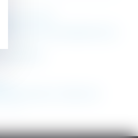
sage ? | Net-iris 2017
sot
iate et directe du non-renouvellement du bail -
| Dossier Familial
.com
er dans le contrat ? - Editions Tissot
>
>>