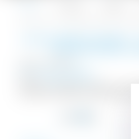
Accueil
Le cabinet
L'équipe
Accueil
CDD de remplacement : quelles informations sur le rem
Vous êtes ici :
CDD DE REMPLACEMENT : 
IMPÉRATIVEMENT ME
Publié le :
25/04/2017
Droit du travail - Employeurs
Source :
www.editions-tissot.fr
Lorsque vous embauchez un salarié pour une du
travail écrit qui comporte certaines mentions ob