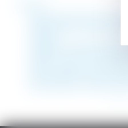
Historique
Un propriétaire du fonds servant peut-il r
Salariée en congé de maternité : puis-je 
Indemnité d'éviction : indemnisation du l
RF CONSEIL
Loi applicable à la recherche de paternité 
Indépendants : un délai de carence de trois
Protection juridique - Vivre avec l'autisme 
Succession : les droits du nouveau conjoin
Sanctions applicables aux constructeurs de
Il faut visiter son futur bien entre le com
CDD de remplacement : quelles informatio
<<
<