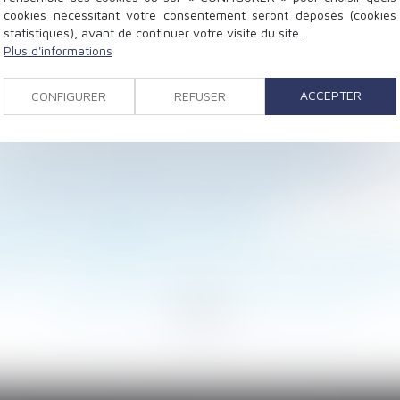
cookies nécessitant votre consentement seront déposés (cookies
statistiques), avant de continuer votre visite du site.
éclamer des indemnités relatives à une servitude de pas
Plus d'informations
commencer à préparer son licenciement ? - Editions Tis
ocataire des préjudices qui sont la conséquence imméd
ACCEPTER
CONFIGURER
REFUSER
lorsque la mère est américaine | Dalloz Actualité
 jours pour les arrêts de travail de plus d’une semaine 
- Ministère des Affaires sociales et de la Santé
t en cas de remariage | Dossier Familial
 maisons individuelles | Lextenso.fr
promis et l'acte définitif de vente - Divers | LaVieImmo
ns sur le remplacement dois-je impérativement mentionn
...
279
280
281
282
283
284
285
...