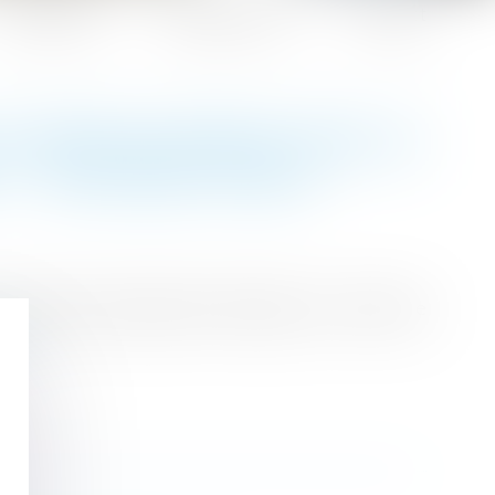
Honoraires
Espace client
Contact
LE REMPLACEMENT DOIS-JE
 - EDITIONS TISSOT
ous devez nécessairement rédiger un contrat de
ite