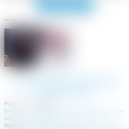
Ouvrir
le
menu
Accueil
Changement de régime matrimonial
Vous êtes ici :
CHANGEMENT DE RÉGIME
MATRIMONIAL
Publié le :
22/02/2022
Droit de la famille, des personnes et de leur
patrimoine
/
Couples et régime matrimoniaux
Source :
www.aurep.com