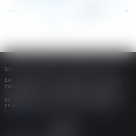
<<
<
...
126
127
128
129
130
131
132
...
>
>>
SOUS-TRAITANCE ET GARANTIE DE PAIEMENT : LA COUR DE CASSATION CONFIRME LA RESPONSABILITÉ DU DIRIGEANT DE DROIT
En matière de construction de maisons
individuelles, l’article L 241-9 du Code de la
construction et de l’habitation impose au
constructeur de justifier d’une garantie de
paiement dans tout contrat de sous-traitance...
Lire la suite