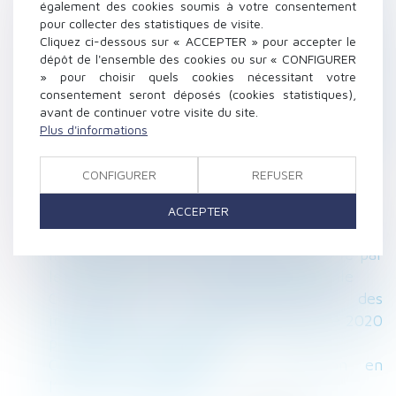
également des cookies soumis à votre consentement
Index de l’égalité professionnelle à publier
pour collecter des statistiques de visite.
avant le 1er mars
Cliquez ci-dessous sur « ACCEPTER » pour accepter le
L’indivisaire qui rembourse le crédit-relais
dépôt de l'ensemble des cookies ou sur « CONFIGURER
finançant un achat indivis a droit à une
» pour choisir quels cookies nécessitant votre
consentement seront déposés (cookies statistiques),
indemnité
avant de continuer votre visite du site.
Non contestée dans les 2 mois, une décision
Plus d'informations
d’AG de copropriété, même irrégulière, est
définitive
CONFIGURER
REFUSER
Changement de régime matrimonial
Un salarié peut-il refuser une mutation au
ACCEPTER
nom de ses convictions religieuses ?
Irrégularité du congé pour reprise délivré par
le nu-propriétaire au profit de sa belle-fille
Calcul des IJ maladie-maternité des
indépendants : les revenus d’activité de 2020
peuvent être neutralisés
Calcul de l’indemnité de réduction en
l’absence de partage