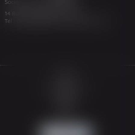
Société d'Avocats ARTHUS
14 Rue Wilson 68000 COLMAR
Tél : 03 89 21 98 55 - Fax : 03 89 23 92 10
Accueil
Le cabinet
L'équipe
Les domaines d'intervention
Actualités
Honoraires
Espace client
Contact
Articles