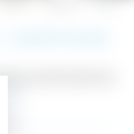
Honoraires
Espace client
Contact
 - LA GAZETTE DU PALAIS
 de l’état civil, d’accoler leurs deux noms pour
TGI afin que l’enfant porte exclusivement le nom
re la suite