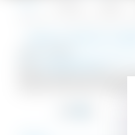
Accueil
Le cabinet
L'équipe
Accueil
Choix du nom de l’enfant : il faut bien réfléchir… - La G
Vous êtes ici :
CHOIX DU NOM DE L’ENFA
Publié le :
15/03/2017
(NPU) Droit de la famille
/
(NPU) Changement 
Source :
www.gazettedupalais.com
Des parents choisissent, à la naissance de leur
nommer leur enfant. Après leur mariage, célébré
de son père. L’article 23 de la loi n° 2002-304