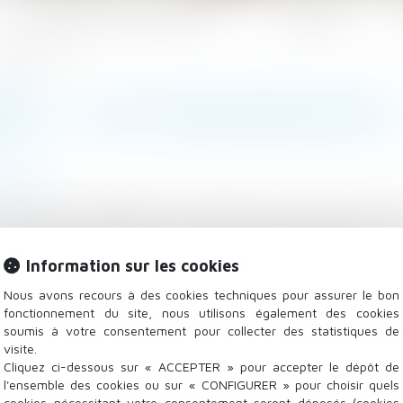
Les domaines d'intervention
Actualités
azette du Palais
NT : IL FAUT BIEN RÉFLÉCHIR…
de nom
 enfant, par déclaration conjointe reçue par un officier
 quatre ans plus tard, ils saisissent le président du 
 du 4 mars 2002 relative au nom de famille, modifié...
Information sur les cookies
Li
Nous avons recours à des cookies techniques pour assurer le bon
fonctionnement du site, nous utilisons également des cookies
soumis à votre consentement pour collecter des statistiques de
visite.
Cliquez ci-dessous sur « ACCEPTER » pour accepter le dépôt de
l'ensemble des cookies ou sur « CONFIGURER » pour choisir quels
cookies nécessitant votre consentement seront déposés (cookies