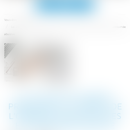
Ouvrir
le
menu
Accueil
Vous êtes ici :
La clause de saisine préalable du Conseil de l'ordre des architectes est présumée
abusive
LA CLAUSE DE SAISINE
PRÉALABLE DU CONSEIL DE
L'ORDRE DES ARCHITECTES
EST PRÉSUMÉE ABUSIVE