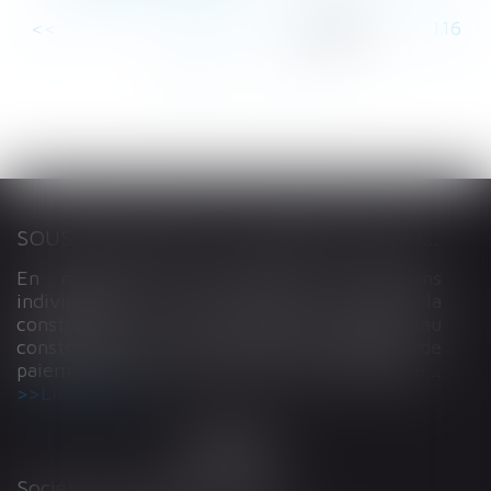
<<
<
...
111
112
113
114
115
116
117
...
>
>>
SOUS-TRAITANCE ET GARANTIE DE PAIEMENT : LA COUR DE CASSATION CONFIRME LA RESPONSABILITÉ DU DIRIGEANT DE DROIT
En matière de construction de maisons
individuelles, l’article L 241-9 du Code de la
construction et de l’habitation impose au
constructeur de justifier d’une garantie de
paiement dans tout contrat de sous-traitance...
Lire la suite
Société d'Avocats ARTHUS