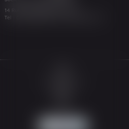
14 Rue Wilson 68000 COLMAR
Tél : 03 89 21 98 55 - Fax : 03 89 23 92 10
Accueil
Le cabinet
L'équipe
Les domaines d'intervention
Actualités
Honoraires
Espace client
Contact
Articles