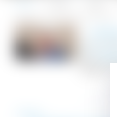
Accueil
Le cabinet
L'équipe
Accueil
Comment activer et faire jouer la garantie décennale ?
Vous êtes ici :
COMMEN
Publié le :
24/09
Droit immobilier
Source :
jardina
Quelles sont les
dégâts à l’intér
Historique