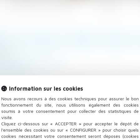
Les domaines d'intervention
Actualités
T ACTIVER ET FAIRE JOUER L
/2021
/
Droit de la construction
ge.lemonde.fr
 démarches à accomplir pour activer et faire jouer la
ieur ou à l’extérieur de votre logement, couverts par l’
Information sur les cookies
Nous avons recours à des cookies techniques pour assurer le bon
fonctionnement du site, nous utilisons également des cookies
soumis à votre consentement pour collecter des statistiques de
visite.
Cliquez ci-dessous sur « ACCEPTER » pour accepter le dépôt de
l'ensemble des cookies ou sur « CONFIGURER » pour choisir quels
cookies nécessitant votre consentement seront déposés (cookies