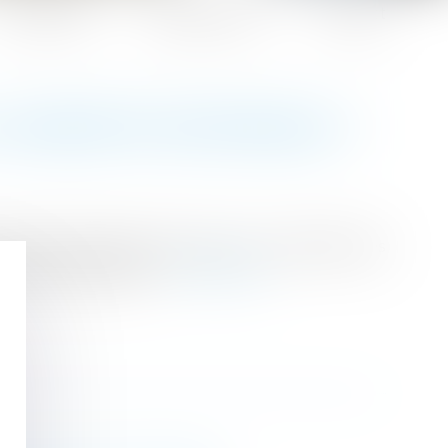
Honoraires
Espace client
Contact
A GARANTIE DÉCENNALE ?
 garantie décennale lorsque vous constatez des
assurance décennale...
Lire la suite