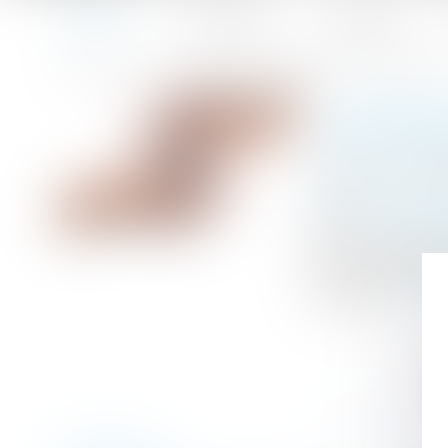
Accueil
Le cabinet
L'équipe
Accueil
Comprendre les indemnités de départ à la retraite en 2
Vous êtes ici :
COMPREN
Publié le :
05/0
Droit du travail -
Source :
www.so
Vous envisagez 
selon votre anci
vos droits...
Lire 