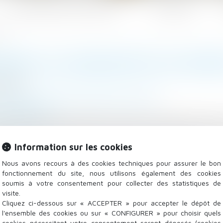
Les domaines d'intervention
Actualités
025
DRE LES INDEMNITÉS DE DÉPAR
3/2025
 Salariés
/
Droit de la protection sociale
cialmag.news
de prendre votre retraite en 2025 ? Saviez-vous que
enneté ? Ne laissez pas cette opportunité vous filer ent
la suite
Information sur les cookies
Nous avons recours à des cookies techniques pour assurer le bon
fonctionnement du site, nous utilisons également des cookies
soumis à votre consentement pour collecter des statistiques de
visite.
Cliquez ci-dessous sur « ACCEPTER » pour accepter le dépôt de
l'ensemble des cookies ou sur « CONFIGURER » pour choisir quels
cookies nécessitant votre consentement seront déposés (cookies