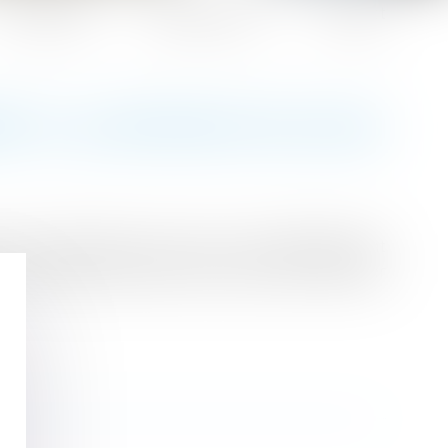
Honoraires
Espace client
Contact
T À LA RETRAITE EN 2025
 votre indemnité peut varier considérablement
re les doigts, découvrez les clés pour optimiser