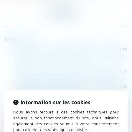
Historique
Urbanisme : recours obligatoire à l’architecte
pour les lotissements de plus de 2 500 m² -
EFL
Quid des droits de succession en cas révision
du PLU postérieure au décès - Fiscalonline
Remplir la DSN grâce à la liste des
conventions collectives en ligne - Editions
Tissot
Information sur les cookies
Contrats de construction de maison
Nous avons recours à des cookies techniques pour
individuelle : les modèles-types de notice
assurer le bon fonctionnement du site, nous utilisons
d’information dépoussiérés - Le Moniteur
également des cookies soumis à votre consentement
pour collecter des statistiques de visite.
La modification de l'organisation des