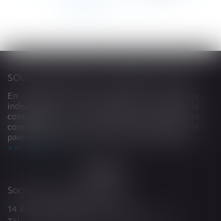
288
289
...
>
>>
SOUS-TRAITANCE ET GARANTIE DE PAIEMENT : LA COUR DE CASSATION CONFIRME LA RESPONSABILITÉ DU DIRIGEANT DE DROIT
En matière de construction de maisons
individuelles, l’article L 241-9 du Code de la
construction et de l’habitation impose au
constructeur de justifier d’une garantie de
paiement dans tout contrat de sous-traitance...
Lire la suite
Société d'Avocats ARTHUS
14 Rue Wilson 68000 COLMAR