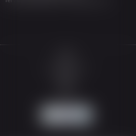
Tél : 03 89 21 98 55 - Fax : 03 89 23 92 10
Accueil
Le cabinet
L'équipe
Les domaines d'intervention
Actualités
Honoraires
Espace client
Contact
Articles