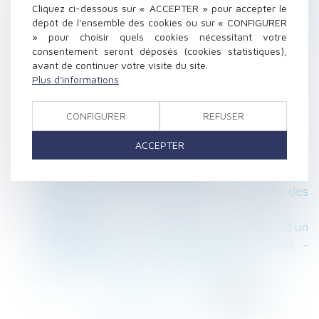
Cliquez ci-dessous sur « ACCEPTER » pour accepter le
astreintes mises en place par accord collectif
dépôt de l'ensemble des cookies ou sur « CONFIGURER
ne peut être décidée unilatéralement - RF
» pour choisir quels cookies nécessitant votre
SOCIAL
consentement seront déposés (cookies statistiques),
avant de continuer votre visite du site.
Les congés pour raisons familiales | Dossier
Plus d'informations
Familial
Le délai de déclaration de naissance porté à 5
CONFIGURER
REFUSER
jours - La Gazette
Diagnostics immobiliers : encore trop
ACCEPTER
d’anomalies | Dossier Familial
Tutelle, curatelle, mesure de sauvegarde :
comment lancer la procédure ? – L'écho des
seniors
La mairie peut imposer l'installation d'un
lampadaire sur la façade d'une maison -
Maison individuelle - Le Particulier
<<
<
...
283
284
285
286
287