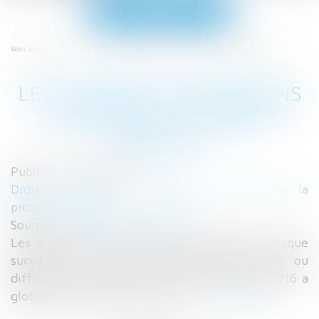
Ouvrir
le
menu
Accueil
Les congés pour raisons familiales | Dossier Familial
Vous êtes ici :
LES CONGÉS POUR RAISONS
FAMILIALES | DOSSIER
FAMILIAL
Publié le :
07/03/2017
Droit du travail - Employeurs
/
Droit de la
protection sociale
Source :
www.dossierfamilial.com
Les salariés sont autorisés à s’absenter lorsque
surviennent certains événements heureux ou
difficiles. L’article 9 de la loi travail d’août 2016 a
globalement élargi leurs droits...
Lire la suite