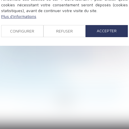
cookies nécessitant votre consentement seront déposés (cookies
statistiques), avant de continuer votre visite du site.
Plus d'informations
pondre !
à constructibilité limitée n’est pas un terrain à bâtir
ACCEPTER
CONFIGURER
REFUSER
ar succession
n d’un divorce étranger
pour un logement situé en zone tendue
général de sécurité sociale et du CPSTI
 d’un ouvrage inachevé
ire : l’absence de porosité
 préjudice causé par l’un d’eux
rmal de trajet domicile-travail doit être suffisante
<
...
117
118
119
120
121
122
123
...