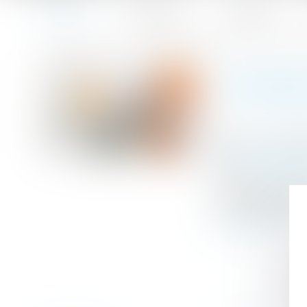
Accueil
Le cabinet
L'équipe
Accueil
Conséquences de l’absence de transcription d’un divorc
Vous êtes ici :
CONSÉQU
Publié le :
08/0
Droit de la fami
Source :
www.efl
Un notaire pourr
en marge de l'ac
Lire la suite