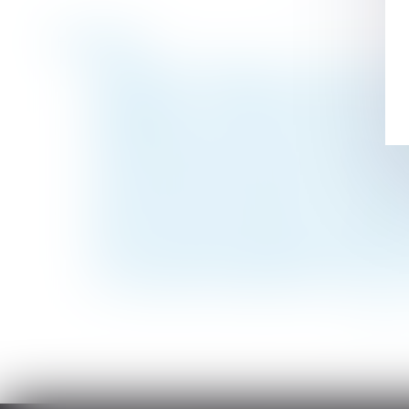
Historique
Demande de congé payé : mieux vaut y ré
Expropriation : une parcelle située en zone 
Réévaluation de la valeur d'un bien reçu p
Conséquences de l’absence de transcriptio
Lettre de résiliation avec préavis réduit 
Certification des comptes 2021 du régime 
Pas de réception partielle pour une partie
Devoir de secours et prestation compensato
Tous les copropriétaires doivent réparer le
La contrepartie au dépassement du temps no
<<