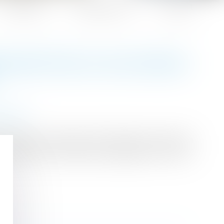
Honoraires
Espace client
Contact
SCRIPTION D’UN DIVORCE
aration
étranger n'ayant pas fait l'objet d'une mention
st définitive et qu'elle est opposable en France.