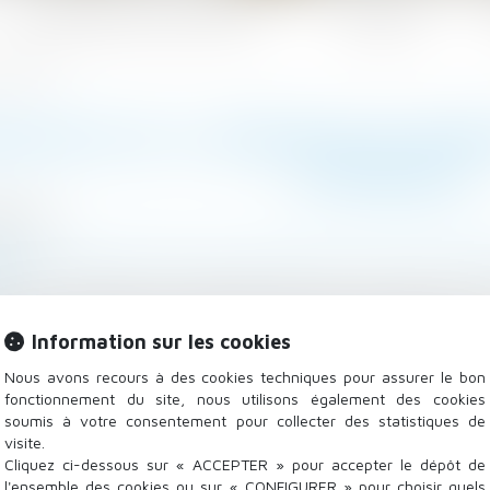
Les domaines d'intervention
Actualités
e étranger
ENCES DE L’ABSENCE DE TRAN
ÉTRANGER
6/2022
lle, des personnes et de leur patrimoine
/
Divorce et sép
.fr
a tenir compte d'un jugement de divorce prononcé à l'
te de mariage français, s'il estime que cette décision e
Information sur les cookies
Nous avons recours à des cookies techniques pour assurer le bon
fonctionnement du site, nous utilisons également des cookies
soumis à votre consentement pour collecter des statistiques de
visite.
Cliquez ci-dessous sur « ACCEPTER » pour accepter le dépôt de
l'ensemble des cookies ou sur « CONFIGURER » pour choisir quels