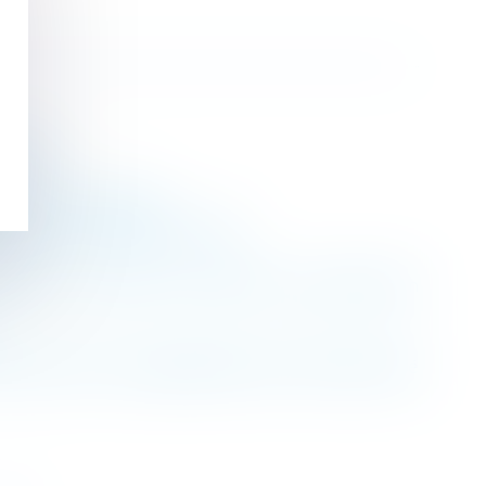
gataire
quel il est destiné
frontées à une fausse couche
tement interrompt le délai de la prescription
assurer de sa compatibilité avec l’état de santé