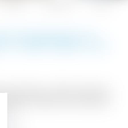
Honoraires
Espace client
Contact
DOIT RECHERCHER SI LE
 À L’USAGE AUQUEL IL EST
 6 juillet dernier, un bailleur avait donné en
t de la copropriété, avant de constater divers
l’assigner en résiliation du bail, expulsion et