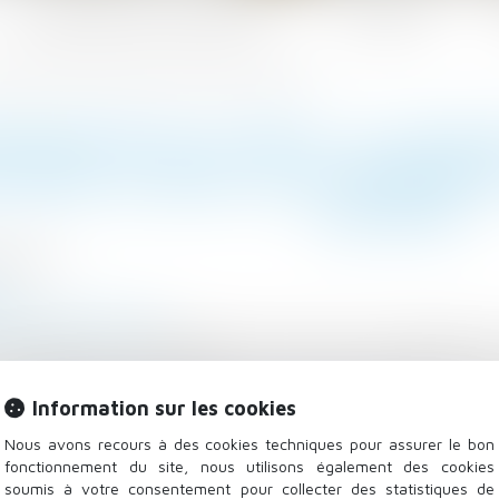
Les domaines d'intervention
Actualités
uble rend le bien loué impropre à l’usage auquel il est destiné
GNATION DU LOYER : LE JUGE 
 REND LE BIEN LOUÉ IMPROPRE
DESTINÉ
/2023
mag-juridique.com
e portée à la connaissance de la Cour de cassation le
l à usage commercial dans un immeuble soumis au statu
s obligations contractuelles par le locataire, et de 
Information sur les cookies
indemnité d'occupation...
Lire la suite
Nous avons recours à des cookies techniques pour assurer le bon
fonctionnement du site, nous utilisons également des cookies
soumis à votre consentement pour collecter des statistiques de