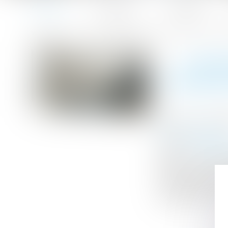
Accueil
Le cabinet
L'équipe
Accueil
Consignation du loyer : le juge doit rechercher si le tro
Vous êtes ici :
CONSI
TROUBLE
Publié le :
18/07
Droit immobilier
Source :
www.le
Dans une affair
location un loca
manquements à se
paiement d'une 