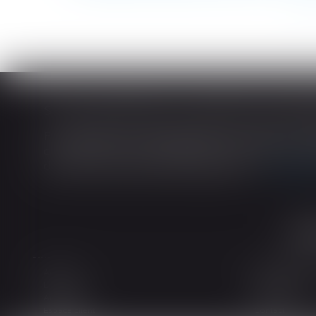
<<
En matière de construction de maisons ind
construction et de l’habitation impose au cons
dans tout contrat de sous-traitance...
Lire la
Accueil
Le cabinet
L'équipe
Les domaines d
Actualités
Honoraires
Espace client
Contact