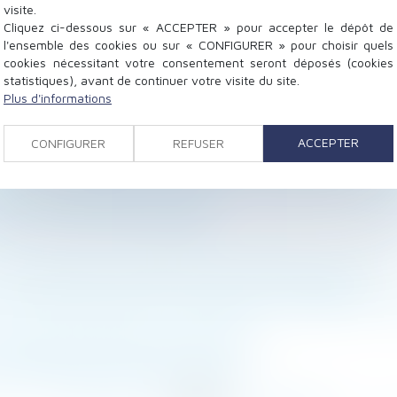
visite.
Cliquez ci-dessous sur « ACCEPTER » pour accepter le dépôt de
l'ensemble des cookies ou sur « CONFIGURER » pour choisir quels
cookies nécessitant votre consentement seront déposés (cookies
statistiques), avant de continuer votre visite du site.
Plus d'informations
ondition indispensable de reconnaissance du droit du lé
ACCEPTER
blir une filiation avec l’enfant né du don est conforme
CONFIGURER
REFUSER
her si le trouble rend le bien loué impropre à l’usage au
nités journalières sans carence pour les salariées con
 lui vaut la perte de son legs
ation aux fins de faire établir la preuve d’un empié
des exceptions possibles à la période de protection
salarié déclaré inapte ne dispense pas l’employeur de s’
le lieu de commission de l’infraction
e changement de taux pour 2023