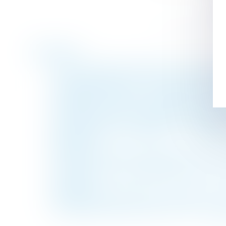
Historique
Legs : la demande de délivrance du legs, c
L’impossibilité pour le tiers donneur d’éta
Consignation du loyer : le juge doit recherc
Protection contre le licenciement et indem
La trahison de Caïn, révélée par testament,
Revendication de propriété : une assign
acquisitive
Loyers commerciaux impayés et covid-19 : 
La création d’un poste spécifique pour le 
du salarié
Non-présentation d’enfant : précision sur 
Chômage-intempéries dans le BTP : pas d