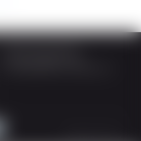
>>
Société d'Avocats ARTHUS
14 Rue Wilson 68000 COLMAR
Tél : 03 89 21 98 55 - Fax : 03 89 23 92 10
Mentions légales
Plan du site