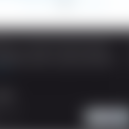
<
...
80
81
82
83
84
85
86
...
>
SOUS-TRAITANCE ET GARANTIE DE PAIEMENT : LA COUR DE CASSATION CONFIRME LA RESPONSABILITÉ DU DIRIGEANT DE DROIT
ividuelles, l’article L 241-9 du Code de la
tructeur de justifier d’une garantie de paiement
 suite
'intervention