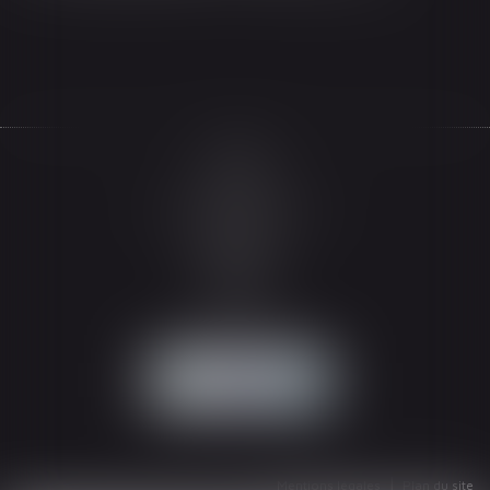
Accueil
Le cabinet
L'équipe
Les domaines d'intervention
Actualités
Honoraires
Espace client
Contact
Articles
Mentions légales
Plan du site