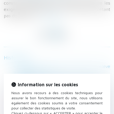
constat d’achèvement de l’immeuble respecte les
exigences contractuelles, cette recherche n’étant
pas demandée...
Lire la suite
Historique
Le plafond de la sécurité sociale 2021 s’élève
à 3 428 € par mois
Publicité pour l’infidélité, obligation de
Information sur les cookies
fidélité et avis de la Cour de cassation
Application aux baux en cours de la loi Pinel
Nous avons recours à des cookies techniques pour
et imprescriptibilité du réputé non écrit
assurer le bon fonctionnement du site, nous utilisons
également des cookies soumis à votre consentement
Constatation judiciaire de l’achèvement en
pour collecter des statistiques de visite.
VEFA
Cliquez ci-dessous sur « ACCEPTER » pour accepter le