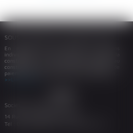
SOUS-TRAITANCE ET GARANTIE DE PAIEMENT : LA COUR DE CASSATION CONFIRME LA RESPONSABILITÉ DU DIRIGEANT DE DROIT
En matière de construction de maisons
individuelles, l’article L 241-9 du Code de la
construction et de l’habitation impose au
constructeur de justifier d’une garantie de
paiement dans tout contrat de sous-traitance...
Lire la suite
Société d'Avocats ARTHUS
14 Rue Wilson 68000 COLMAR
Tél : 03 89 21 98 55 - Fax : 03 89 23 92 10