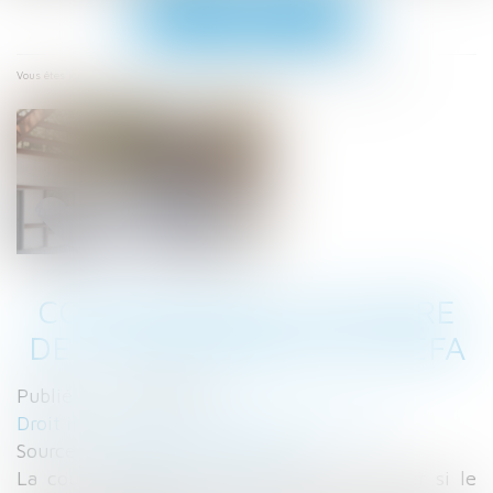
Ouvrir
le
menu
Accueil
Constatation judiciaire de l’achèvement en VEFA
Vous êtes ici :
CONSTATATION JUDICIAIRE
DE L’ACHÈVEMENT EN VEFA
Publié le :
07/01/2021
Droit immobilier
/
Droit de la construction
Source :
www.dalloz-actualite.fr
La cour d’appel n’est pas tenue de vérifier si le