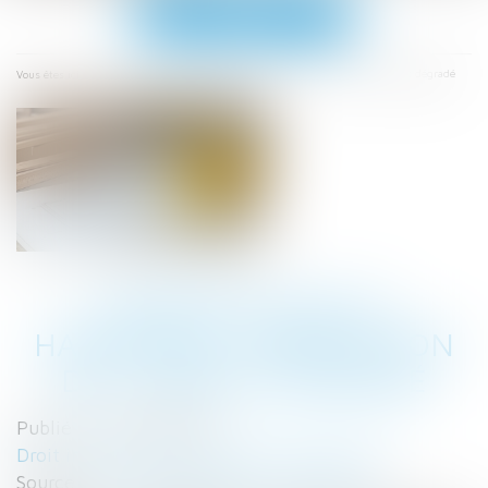
Ouvrir
le
menu
Accueil
Construction et habitation : rénovation de l’habitat dégradé
Vous êtes ici :
CONSTRUCTION ET
HABITATION : RÉNOVATION
DE L’HABITAT DÉGRADÉ
Publié le :
25/07/2025
Droit immobilier
/
Droit de la construction
Source :
www.maisondescommunes85.fr