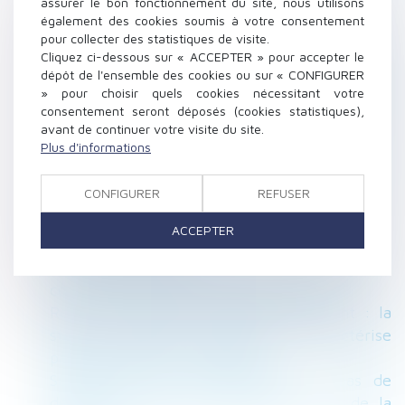
assurer le bon fonctionnement du site, nous utilisons
Construction et habitation : rénovation de
également des cookies soumis à votre consentement
pour collecter des statistiques de visite.
l’habitat dégradé
Cliquez ci-dessous sur « ACCEPTER » pour accepter le
Licenciement économique : l'employeur n’a
dépôt de l'ensemble des cookies ou sur « CONFIGURER
pas à prouver le succès de sa stratégie,
» pour choisir quels cookies nécessitant votre
seulement sa réaction face aux difficultés
consentement seront déposés (cookies statistiques),
avant de continuer votre visite du site.
Tout savoir sur l’évaluation des risques
Plus d'informations
professionnels et le document unique
Indemnités journalières : vers un montant
CONFIGURER
REFUSER
unique pour tous les salariés ?
Bail de réhabilitation : lancement de
ACCEPTER
l’expérimentation
La délivrance conforme est une obligation
continue exigible tout au long du bail !
Retour d’un enfant déplacé illicitement : la
stabilité affective et scolaire ne caractérise
pas une situation intolérable
Suspension pour non-vaccination : pas de
départ à la retraite anticipé au nom de la