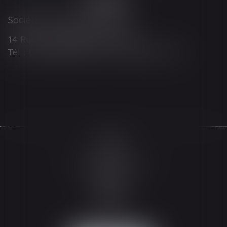
Société d'Avocats ARTHUS
14 Rue Wilson 68000 COLMAR
Tél : 03 89 21 98 55 - Fax : 03 89 23 92 10
Accueil
Le cabinet
L'équipe
Les domaines d'intervention
Actualités
Honoraires
Espace client
Contact
Articles