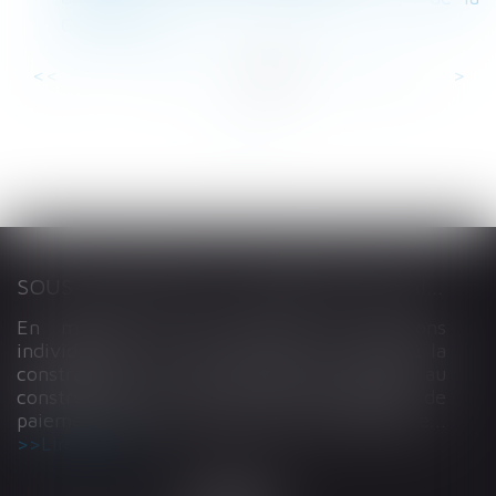
Constitution
<<
<
...
4
5
6
7
8
9
10
...
>
>>
SOUS-TRAITANCE ET GARANTIE DE PAIEMENT : LA COUR DE CASSATION CONFIRME LA RESPONSABILITÉ DU DIRIGEANT DE DROIT
En matière de construction de maisons
individuelles, l’article L 241-9 du Code de la
construction et de l’habitation impose au
constructeur de justifier d’une garantie de
paiement dans tout contrat de sous-traitance...
Lire la suite