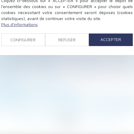
Cliquez ci-dessous sur « ACCEPTER » pour accepter le dépôt de
l'ensemble des cookies ou sur « CONFIGURER » pour choisir quels
cookies nécessitant votre consentement seront déposés (cookies
statistiques), avant de continuer votre visite du site.
Plus d'informations
ent être consultés lors de la création ou de la modifica
ACCEPTER
CONFIGURER
REFUSER
scription partielle de l'acte de naissance de l'enfant est
être entendu sur la remise en état des lieux - Éditions 
 de visite | SOS conso
riculation des syndicats de copropriétaires | Institut n
ublic.fr
 licenciement - RFsocial
 - Règles et Normes - Le Moniteur
ropriétaires : un intérêt à agir très limité - Éditions F
 sa démission à une « prise d'acte » ? - Les Echos Busin
...
273
274
275
276
277
278
279
...