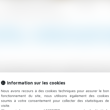
Les domaines d'intervention
Actualités
sur la remise en état des lieux - Éditions Francis Lefebvre
ISÉE : LE MAIRE DOIT ÊTRE E
ES LIEUX - ÉDITIONS FRANCIS L
ravaux dans une zone interdite : remplacement d'une di
installer plusieurs cuves. Il est poursuivi au pénal pou
mne la société agricole à une amende de 10 000 € et o
Information sur les cookies
e
Nous avons recours à des cookies techniques pour assurer le bon
fonctionnement du site, nous utilisons également des cookies
soumis à votre consentement pour collecter des statistiques de
visite.