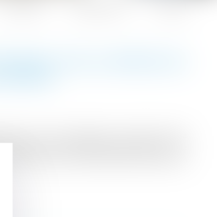
Honoraires
Espace client
Contact
NTENDU SUR LA REMISE EN
EFEBVRE
gue par un mur en parpaings, construction d'une
r réalisation de travaux sans autorisation sur le
rdonne la mise en conformité des lieux dans un