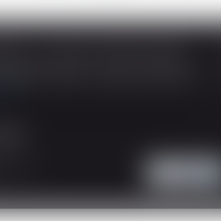
SOUS-TRAITANCE ET GARANTIE DE PAIEMENT : LA COUR DE CASSATION CONFIRME LA RESPONSABILITÉ DU DIRIGEANT DE DROIT
ividuelles, l’article L 241-9 du Code de la
tructeur de justifier d’une garantie de paiement
 suite
'intervention