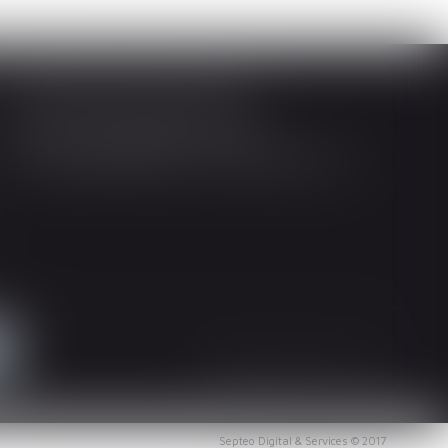
Société d'Avocats ARTHUS
14 Rue Wilson 68000 COLMAR
Tél : 03 89 21 98 55 - Fax : 03 89 23 92 10
Mentions légales
Plan du site
Septeo Digital & Services © 2017