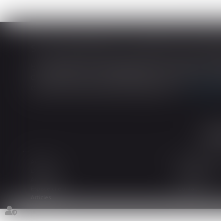
En matière de construction de maisons ind
construction et de l’habitation impose au cons
dans tout contrat de sous-traitance...
Lire la
Accueil
Le cabinet
L'équipe
Les domaines d
Actualités
Honoraires
Espace client
Contact
Articles