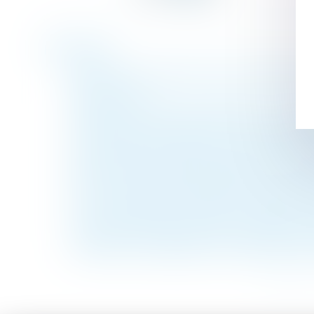
Historique
Quels sont les organes devant obligatoirem
Net-iris 2017
Gestation pour autrui à l'étranger : la tran
Construction non autorisée : le maire doit 
La seconde maman d’Alice réclame un droit
Mise en place du registre national d'immat
Exercice de l'autorité parentale | service-p
Vers une hausse des indemnités légales de
Le sort du décret « tertiaire » en suspens
Association de défense des intérêts des cop
Comment un salarié peut-il faire assimiler
<<
<