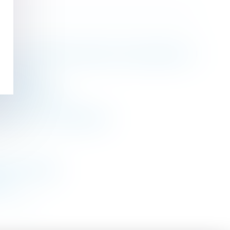
tion du règlement intérieur d'une entreprise ? |
 autorisée
Francis Lefebvre
ational de la consommation
rancis Lefebvre
ess
>
>>