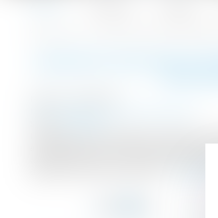
Accueil
Le cabinet
L'équipe
Accueil
Construction non autorisée : le maire doit être entendu 
Vous êtes ici :
CONSTRUCTION NON AUTOR
ÉTAT D
Publié le :
20/07/2017
Droit immobilier
/
Droit de la construction
Source :
www.efl.fr
Le gérant d'une société agricole réalise des t
aire bétonnée et d'un remblai en pierres pour y 
domaine public fluvial. La cour d'appel conda
délai de trois mois sous astreinte....
Lire la suit