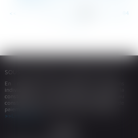
<<
<
...
78
79
80
81
82
83
84
...
>
>>
SOUS-TRAITANCE ET GARANTIE DE PAIEMENT : LA COUR DE CASSATION CONFIRME LA RESPONSABILITÉ DU DIRIGEANT DE DROIT
En matière de construction de maisons
individuelles, l’article L 241-9 du Code de la
construction et de l’habitation impose au
constructeur de justifier d’une garantie de
paiement dans tout contrat de sous-traitance...
Lire la suite