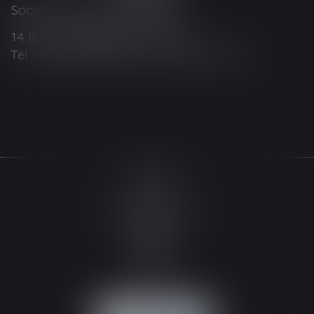
Société d'Avocats ARTHUS
14 Rue Wilson 68000 COLMAR
Tél : 03 89 21 98 55 - Fax : 03 89 23 92 10
Accueil
Le cabinet
L'équipe
Les domaines d'intervention
Actualités
Honoraires
Espace client
Contact
Articles