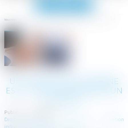
Ouvrir
le
menu
Accueil
Un consultant externe est-il apte à licencier un salarié ?
Vous êtes ici :
UN CONSULTANT EXTERNE
EST-IL APTE À LICENCIER UN
SALARIÉ ?
Publié le :
02/08/2023
Droit du travail - Employeurs
/
Relation
individuelles au travail