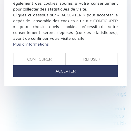
également des cookies soumis à votre consentement
un salarié ?
pour collecter des statistiques de visite.
Vue sur propriété : échec des règles de
Cliquez ci-dessous sur « ACCEPTER » pour accepter le
distance en présence d’une servitude grevant
dépôt de l'ensemble des cookies ou sur « CONFIGURER
» pour choisir quels cookies nécessitant votre
le fonds
consentement seront déposés (cookies statistiques),
Renforcement de la protection des parents
avant de continuer votre visite du site.
d’enfants malades ou handicapés
Plus d'informations
Prolongation des mesures pour contenir la
hausse des loyers commerciaux
CONFIGURER
REFUSER
Pas de créance si la présomption de
ACCEPTER
contribution aux charges du mariage est
jugée irréfragable
Promesse de vente avec condition suspensive
pendante au jour de la délivrance d’un congé
pour vendre
Preuve de la communication du compte rendu
d’audition de l’enfant par l’arrêt ou les pièces
Quel suivi médical pour un salarié multi-
employeurs ?