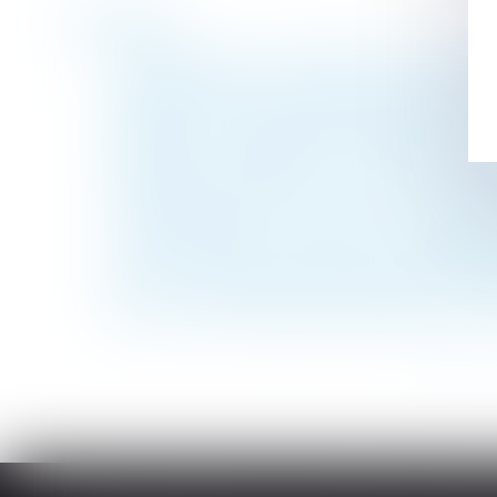
Historique
Pourquoi recourir au divorce par consent
Condamné pour avoir changé la couleur de 
Déduction d'une prestation compensatoire
Retraites : la pérennité du système en qu
Obligation de formation : permettre au sa
Contraint de rester connecté, un salarié
Congé du bailleur non motivé : le locataire
Sécurité sociale : décisions d'accord préal
Pacs : les partenaires ne peuvent pas se 
Qu'est-ce qu'une garantie décennale ? À qu
<<
<