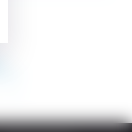
ion
ême acte
>
>>