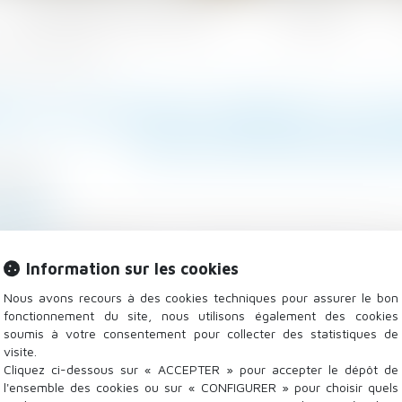
Les domaines d'intervention
Actualités
é de plus de 60.000 euros
NT DE RESTER CONNECTÉ, UN
DE PLUS DE 60.000
/2018
 Salariés
igaro.fr
ation a rappelé dans un arrêt rendu mi-juillet la né
Information sur les cookies
ts de rester disponibles, en application de la loi Travail
Nous avons recours à des cookies techniques pour assurer le bon
fonctionnement du site, nous utilisons également des cookies
soumis à votre consentement pour collecter des statistiques de
visite.
Cliquez ci-dessous sur « ACCEPTER » pour accepter le dépôt de
l'ensemble des cookies ou sur « CONFIGURER » pour choisir quels