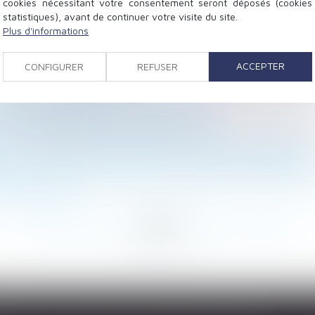
cookies nécessitant votre consentement seront déposés (cookies
statistiques), avant de continuer votre visite du site.
Plus d'informations
ement mutuel ?
la peinture en cours de travaux !
ACCEPTER
CONFIGURER
REFUSER
estion | Fondation IFRAP
larié de développer ses compétences
 est dédommagé de plus de 60.000 euros
 a le choix entre poursuite du bail et indemnité d’évict
able et de mise sous objectifs ou sous accord préalable
léguer mutuellement tous leurs biens dans un seul et m
oi sert-elle ?
...
242
243
244
245
246
247
248
...