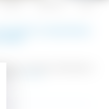
Honoraires
Espace client
Contact
 SALARIÉ EST DÉDOMMAGÉ
 EUROS
cessité pour une entreprise de dédommager les
 de 2016...
Lire la suite