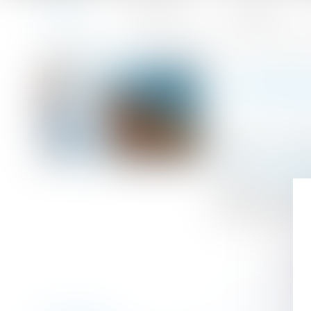
Accueil
Le cabinet
L'équipe
Accueil
Contraint de rester connecté, un salarié est dédommag
Vous êtes ici :
CONTRAI
Publié le :
07/08
Droit du travail -
Source :
www.lef
La Cour de cass
salariés contrain