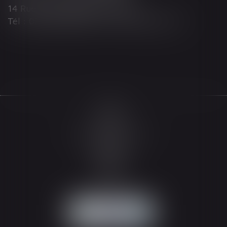
14 Rue Wilson 68000 COLMAR
Tél : 03 89 21 98 55 - Fax : 03 89 23 92 10
Accueil
Le cabinet
L'équipe
Les domaines d'intervention
Actualités
Honoraires
Espace client
Contact
Articles