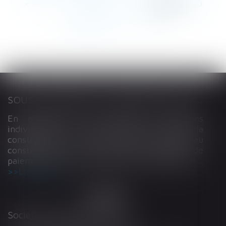
<<
<
...
266
267
268
269
270
271
272
...
>
>>
SOUS-TRAITANCE ET GARANTIE DE PAIEMENT : LA COUR DE CASSATION CONFIRME LA RESPONSABILITÉ DU DIRIGEANT DE DROIT
En matière de construction de maisons
individuelles, l’article L 241-9 du Code de la
construction et de l’habitation impose au
constructeur de justifier d’une garantie de
paiement dans tout contrat de sous-traitance...
Lire la suite
Société d'Avocats ARTHUS