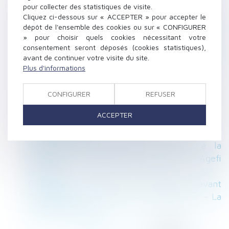
financiers
pour collecter des statistiques de visite.
Cliquez ci-dessous sur « ACCEPTER » pour accepter le
Inégalité de rémunération : deux bulletins de
dépôt de l'ensemble des cookies ou sur « CONFIGURER
paye de deux collègues ne suffisent pas pour
» pour choisir quels cookies nécessitant votre
établir que les situations sont comparables
consentement seront déposés (cookies statistiques),
En copropriété, on doit supporter les
avant de continuer votre visite du site.
Plus d'informations
décisions prises en AG - L'Express Votre
Argent
Arrêt maladie : l’employeur doit « assurer » -
CONFIGURER
REFUSER
Le Monde
ACCEPTER
Mon salarié refuse d’exécuter une mission,
que puis-je faire ?
Discorde sur le divorce sans juge à la
Convention nationale des avocats | L'Agefi
Actifs
Convention entre les époux avant
l’introduction d’une instance en divorce - La
Gazette du Palais