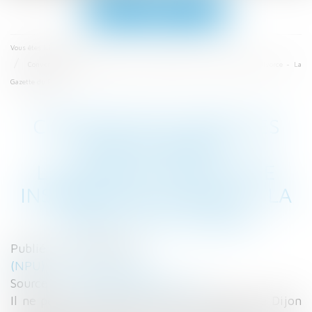
Ouvrir
le
menu
Accueil
Vous êtes ici :
Convention entre les époux avant l’introduction d’une instance en divorce - La
Gazette du Palais
CONVENTION ENTRE LES
ÉPOUX AVANT
L’INTRODUCTION D’UNE
INSTANCE EN DIVORCE - LA
GAZETTE DU PALAIS
Publié le :
23/10/2017
(NPU) Droit de la famille
Source :
www.gazettedupalais.com
Il ne peut être reproché à la cour d’appel de Dijon