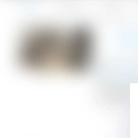
Accueil
Le cabinet
L'équipe
Accueil
Coronavirus : précisions en matière d'aération et de vent
Vous êtes ici :
CORO
Publié le :
29/0
Droit du travail
Source :
www.efl
Une fiche en dat
ministérielle re
juillet 2020)...
Li