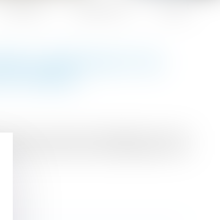
Honoraires
Espace client
Contact
ÈRE D'AÉRATION ET DE
DE TRAVAIL
 précise les termes d’une précédente instruction
texte lié au Covid-19 (voir la Quotidienne du 1er