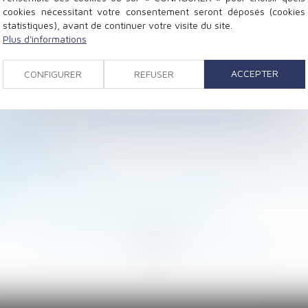
cookies nécessitant votre consentement seront déposés (cookies
statistiques), avant de continuer votre visite du site.
Plus d'informations
 : la preuve d’un événement irrésistible et extérieur e
nel de l’immobilier : quelle prescription pour le droit 
ACCEPTER
CONFIGURER
REFUSER
vernance nationale de la protection de l'enfance
on au RCS en cas de soumission volontaire au statut de
eprises ?
ifiée au travail
 de cotisations sociales sur la monétisation des jours 
e ?
ion et de ventilation des lieux de travail
<
...
178
179
180
181
182
183
184
...