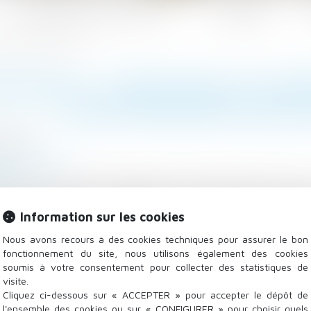
Les domaines d'intervention
Actualités
ilation des lieux de travail
NAVIRUS : PRÉCISIONS EN MATI
VENTILATION DES LIEUX 
7/2020
 - Employeurs
.fr
e du 19 juin 2020, diffusée par le ministère du travail,
lative à la gestion des épisodes de canicule dans le con
Information sur les cookies
re la suite
Nous avons recours à des cookies techniques pour assurer le bon
fonctionnement du site, nous utilisons également des cookies
soumis à votre consentement pour collecter des statistiques de
visite.
Cliquez ci-dessous sur « ACCEPTER » pour accepter le dépôt de
l'ensemble des cookies ou sur « CONFIGURER » pour choisir quels