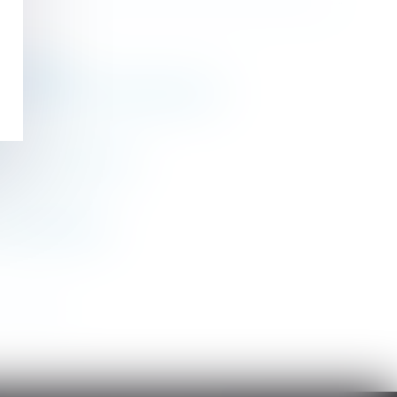
st requise
de reprise de l’Administration ?
s baux commerciaux
de congés payés
>
>>