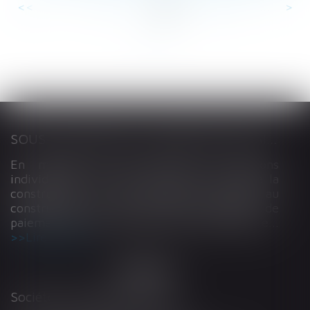
<<
<
...
5
6
7
8
9
10
11
...
>
>>
SOUS-TRAITANCE ET GARANTIE DE PAIEMENT : LA COUR DE CASSATION CONFIRME LA RESPONSABILITÉ DU DIRIGEANT DE DROIT
En matière de construction de maisons
individuelles, l’article L 241-9 du Code de la
construction et de l’habitation impose au
constructeur de justifier d’une garantie de
paiement dans tout contrat de sous-traitance...
Lire la suite
Société d'Avocats ARTHUS