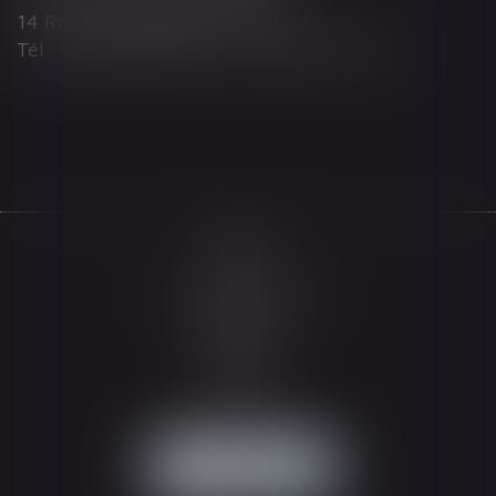
14 Rue Wilson 68000 COLMAR
Tél : 03 89 21 98 55 - Fax : 03 89 23 92 10
Accueil
Le cabinet
L'équipe
Les domaines d'intervention
Actualités
Honoraires
Espace client
Contact
Articles