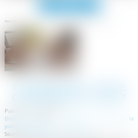
Ouvrir
le
menu
Accueil
Cotisation AGS : pas de changement en juillet
Vous êtes ici :
COTISATION AGS : PAS DE
CHANGEMENT EN JUILLET
Publié le :
21/07/2025
Droit du travail - Employeurs
/
Droit de la
protection sociale
Source :
cabinet-rs.expert-infos.com