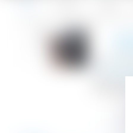
Accueil
Le cabinet
L'équipe
Accueil
Cotisations et contributions sociales -Cotisations socia
Vous êtes ici :
COT
SOC
Publié le :
06/0
Droit du travail
Source :
entrepr
Au 1er janvier 
récapitule ces d