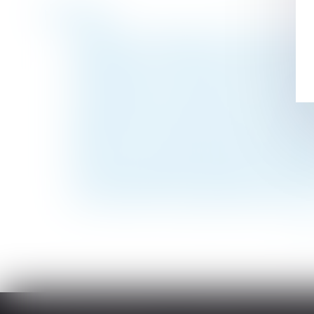
Historique
Violation de la clause de non-concurrence
Cotisations et contributions sociales -Cot
Gratification du conjoint survivant et moda
Licenciement pour inaptitude : l’indemnit
L’acquisition par un époux de parts socia
Indemnités journalières de sécurité social
Précisions sur la sous-traitance de second
Principe du contradictoire dans la contesta
Principe d’égalité de traitement et dénonc
Les réductions de charges patronales en 
<