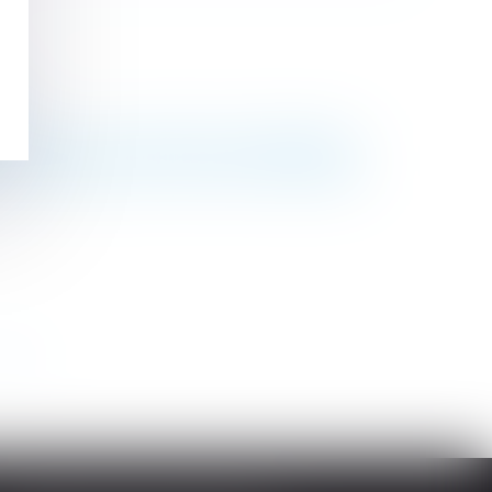
4 ?
réavis n’ouvre pas droit à congés payés
 ne constitue pas un recel de communauté
>>