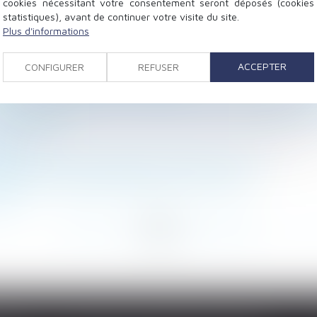
cookies nécessitant votre consentement seront déposés (cookies
statistiques), avant de continuer votre visite du site.
Plus d'informations
 et remboursement de la contrepartie financière
isations sociales : quels changements au 1er janvier 202
ACCEPTER
CONFIGURER
REFUSER
lités d’imputation des libéralités
é compensatrice égale à l’indemnité compensatrice de p
les postérieurement à la dissolution de la communauté
e (IJSS) 2024
 rang
tion de prise en charge de l'accident du travail
iation de l’usage d’attribution du 13e mois
2024
<
<
...
61
62
63
64
65
66
67
...
>