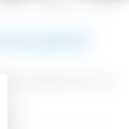
Honoraires
Espace client
Contact
OCIALES -COTISATIONS
U 1ER JANVIER 2024 ?
nt évolué. Entreprendre.Service-Public.fr vous