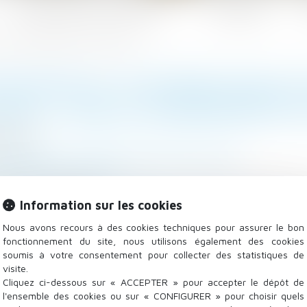
Les domaines d'intervention
Actualités
les : quels changements au 1er janvier 2024 ?
ISATIONS ET CONTRIBUTIONS S
IALES : QUELS CHANGEMENTS A
2/2024
 - Employeurs
/
Droit de la protection sociale
endre.service-public.fr
2024, de nombreux de taux de cotisations patronales o
Information sur les cookies
ivers changements...
Lire la suite
Nous avons recours à des cookies techniques pour assurer le bon
fonctionnement du site, nous utilisons également des cookies
soumis à votre consentement pour collecter des statistiques de
visite.
Cliquez ci-dessous sur « ACCEPTER » pour accepter le dépôt de
l'ensemble des cookies ou sur « CONFIGURER » pour choisir quels