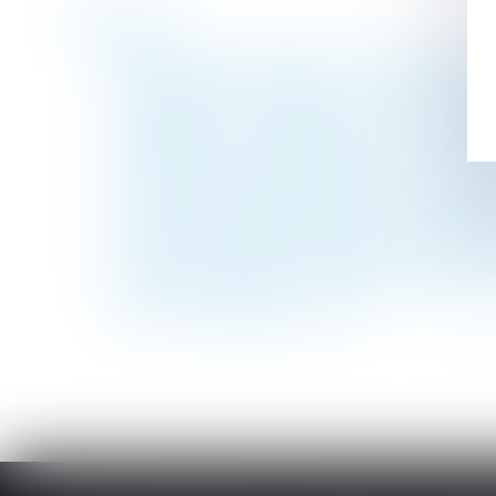
Historique
Succession et quasi-usufruit : l’administrat
Reclassement et inaptitude : l’obligation
Annulation du mandat du syndic : restituti
Manquements aux obligations d’un bail com
Indemnité de licenciement et temps partiel
Cotisations sociales patronales : des allè
Procréation médicalement assistée et décès
Servitude et donation-partage : quand l’ind
Violences sexuelles : 122 600 victimes d
Le droit d'affichage du CSE
<<