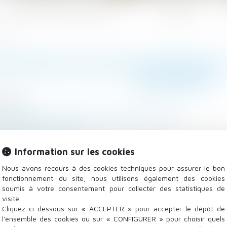
Les domaines d'intervention
Actualités
iés !
ISATIONS SOCIALES PATRONALE
REMANIÉS !
/2025
 - Employeurs
/
Droit de la protection sociale
-rs.expert-infos.com
ication des taux réduits des cotisations sociales pa
Information sur les cookies
réduit...
Lire la suite
Nous avons recours à des cookies techniques pour assurer le bon
fonctionnement du site, nous utilisons également des cookies
soumis à votre consentement pour collecter des statistiques de
visite.
Cliquez ci-dessous sur « ACCEPTER » pour accepter le dépôt de
l'ensemble des cookies ou sur « CONFIGURER » pour choisir quels