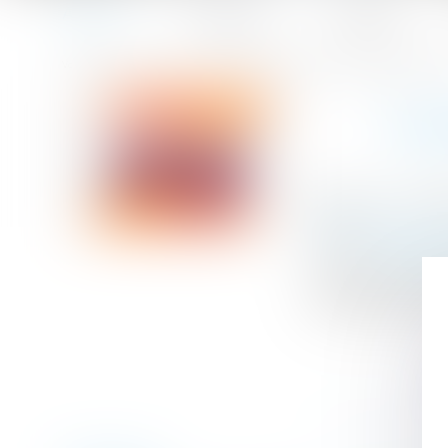
Accueil
Le cabinet
L'équipe
Accueil
Cotisations sociales patronales : des allègements reman
Vous êtes ici :
COT
Publié le :
17/03
Droit du travail
Source :
cabinet
Le champ d’appl
familiales a été 