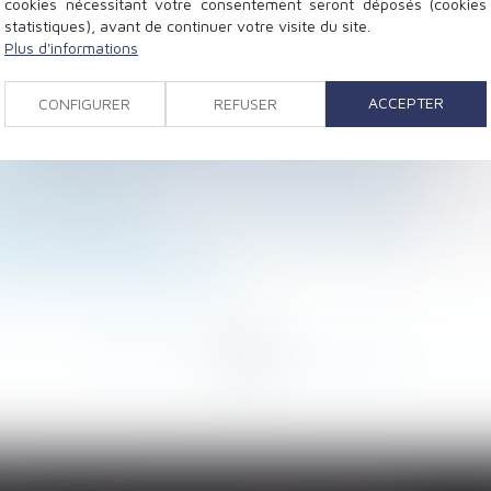
cookies nécessitant votre consentement seront déposés (cookies
statistiques), avant de continuer votre visite du site.
Plus d'informations
ion peut-elle rectifier une dette déclarée au passif ?
 de consultation des délégués du personnel confirmée
ACCEPTER
CONFIGURER
REFUSER
on des honoraires perçus !
mercial et suspension d’une clause résolutoire
 thérapeutique : la Cour de cassation tranche !
gements remaniés !
 du conjoint : est-ce la fin du projet parental ?
ivision ne suffit pas !
ont une majorité de femmes
<
...
20
21
22
23
24
25
26
...
>