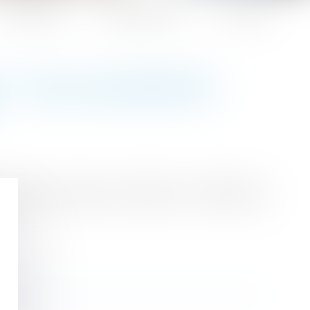
Honoraires
Espace client
Contact
S : DES ALLÈGEMENTS
tronales d’assurance maladie et d’allocations