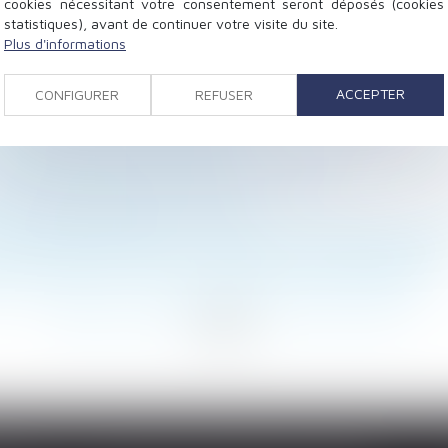
cookies nécessitant votre consentement seront déposés (cookies
statistiques), avant de continuer votre visite du site.
Plus d'informations
le mis en place dans une entreprise est désormais soum
 refuse de se rendre à son entretien d’évaluation annuel 
ACCEPTER
CONFIGURER
REFUSER
ul le président de la République peut autoriser ?
ur dans la couleur qu'il veut ?
nt les travailleurs concernés et comment se déroule-t-e
tat recule la date limite de fin des travaux
ritier pénalisé dans sa carrière
'est possible qu’après un vote sur chacun des devis con
d’accès des personnes vulnérables à l’activité partielle
é veut mettre fin “à des situations de grande détresse”
<
...
138
139
140
141
142
143
144
...