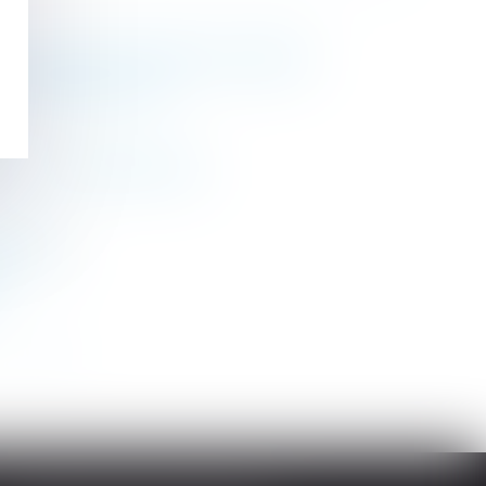
is au contrôle immédiat de l'URSSAF
? | Éditions Tissot
lle ? - Actualité ELEGIA
currents
>
>>