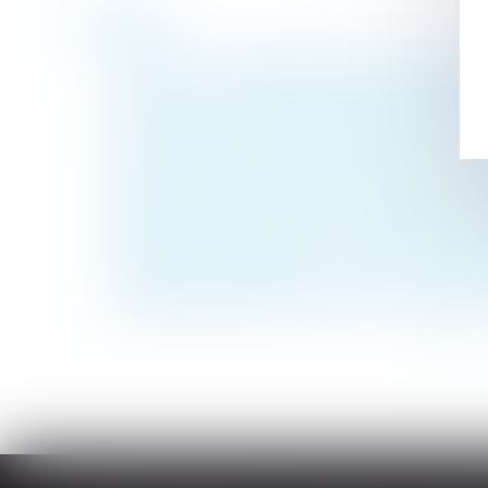
Historique
Nouveau : un dispositif d'épargne salaria
Ai-je le droit de sanctionner un salarié qui
Qu’est-ce que le mariage posthume, que se
Un locataire a-il le droit de repeindre un m
Visite médicale de fin de carrière : qui so
Coups de pouce isolation et chauffage : l'E
L’abattement handicapé ne profite qu’à l’hé
Travaux en copropriété : un second vote n
Coronavirus (Covid-19) : nouveaux critères 
Solidarité fiscale entre époux : la majorit
<<