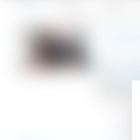
Accueil
Le cabinet
L'équipe
Accueil
Coups de pouce isolation et chauffage : l'Etat recule la 
Vous êtes ici :
COUPS 
Publié le :
14/10
Droit immobilier
Source :
www.ba
Un arrêté vient 
30 septembre 2