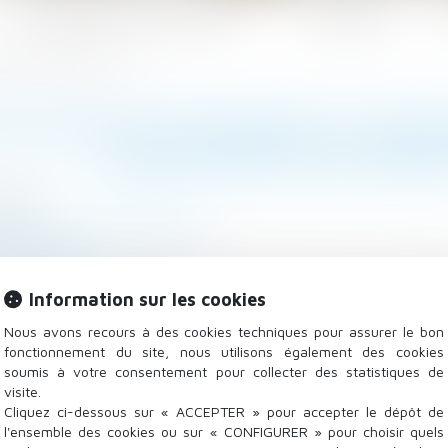
Les domaines d'intervention
Actualités
date limite de fin des travaux
DE POUCE ISOLATION ET CHAUF
DATE LIMITE DE FIN DE
/2021
/
Droit de la construction
tiactu.com
reculer la date d'achèvement des travaux pour certain
Information sur les cookies
021.
Lire la suite
Nous avons recours à des cookies techniques pour assurer le bon
fonctionnement du site, nous utilisons également des cookies
soumis à votre consentement pour collecter des statistiques de
visite.
Cliquez ci-dessous sur « ACCEPTER » pour accepter le dépôt de
l'ensemble des cookies ou sur « CONFIGURER » pour choisir quels