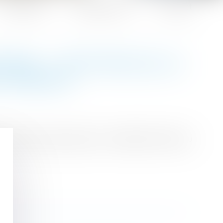
Honoraires
Espace client
Contact
FAGE : L'ETAT RECULE LA
S TRAVAUX
es offres coups de pouce, initialement fixée au