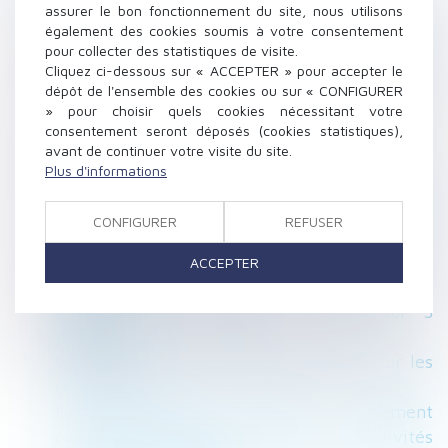
Épidémie de Covid-19 et adaptation des délais
assurer le bon fonctionnement du site, nous utilisons
également des cookies soumis à votre consentement
en matière de négociation collective
pour collecter des statistiques de visite.
Respect de la vie privée du salarié : la preuve
Cliquez ci-dessous sur « ACCEPTER » pour accepter le
illicite d’un détournement de fonds
dépôt de l'ensemble des cookies ou sur « CONFIGURER
Transcription d’un acte d’état civil étranger :
» pour choisir quels cookies nécessitant votre
consentement seront déposés (cookies statistiques),
la Cour de cassation poursuit le chemin
avant de continuer votre visite du site.
Régime social de l'activité partielle
Plus d'informations
Fiche de renseignement de patrimoine de la
caution mariée sous le régime de la
CONFIGURER
REFUSER
communauté erronée
Un arrêté publié pour la réglementation
ACCEPTER
«tertiaire»
Réforme des successions : zoom sur 5
propositions
Covid-19 : une nouvelle ordonnance pour les
copropriétés
La Cour d'Appel confirme le jugement
contraignant Amazon à réduire ses activités