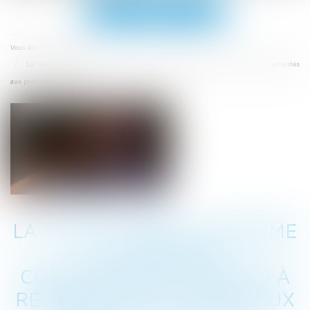
Ouvrir
le
menu
Accueil
Vous êtes ici :
La Cour d'Appel confirme le jugement contraignant Amazon à réduire ses activités
aux produits essentiels
LA COUR D'APPEL CONFIRME
LE JUGEMENT
CONTRAIGNANT AMAZON À
RÉDUIRE SES ACTIVITÉS AUX