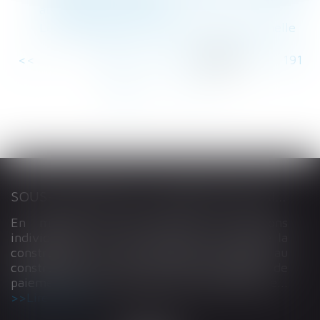
aux produits essentiels
Les avantages de la rupture conventionnelle
<<
<
...
186
187
188
189
190
191
192
...
>
>>
SOUS-TRAITANCE ET GARANTIE DE PAIEMENT : LA COUR DE CASSATION CONFIRME LA RESPONSABILITÉ DU DIRIGEANT DE DROIT
En matière de construction de maisons
individuelles, l’article L 241-9 du Code de la
construction et de l’habitation impose au
constructeur de justifier d’une garantie de
paiement dans tout contrat de sous-traitance...
Lire la suite