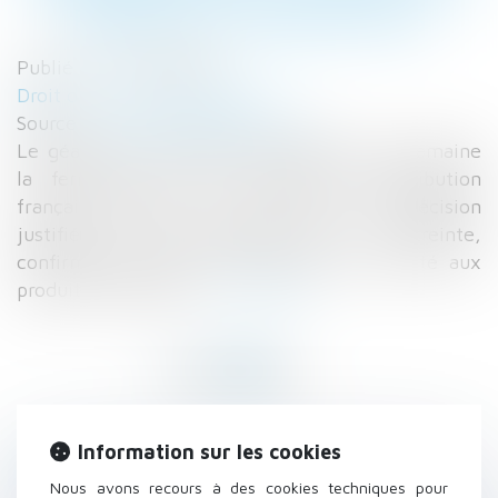
PRODUITS ESSENTIELS
Publié le :
12/05/2020
Droit du travail - Employeurs
Source :
strategieslogistique.com
Le géant du e-commerce prolonge d’une semaine
la fermeture de ses centres de distribution
français, jusqu’au 5 mai inclus. Une décision
justifiée par les pénalités liées à l’astreinte,
confirmée en appel, de réduire son activité aux
produits essentiels...
Lire la suite
Information sur les cookies
Historique
Nous avons recours à des cookies techniques pour