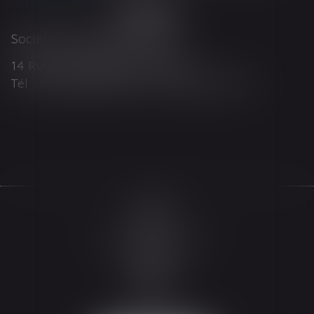
Société d'Avocats ARTHUS
14 Rue Wilson 68000 COLMAR
Tél : 03 89 21 98 55 - Fax : 03 89 23 92 10
Accueil
Le cabinet
L'équipe
Les domaines d'intervention
Actualités
Honoraires
Espace client
Contact
Articles