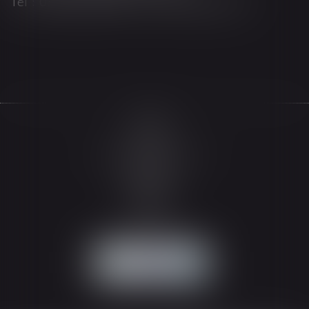
Tél : 03 89 21 98 55 - Fax : 03 89 23 92 10
Accueil
Le cabinet
L'équipe
Les domaines d'intervention
Actualités
Honoraires
Espace client
Contact
Articles