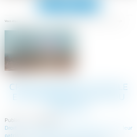
Ouvrir
le
menu
Accueil
Crise sanitaire actuelle et demande de PACS ou mariage
Vous êtes ici :
CRISE SANITAIRE ACTUELLE
ET DEMANDE DE PACS OU
MARIAGE
Publié le :
08/04/2020
Droit de la famille, des personnes et de leur
patrimoine
/
Couples et régime matrimoniaux