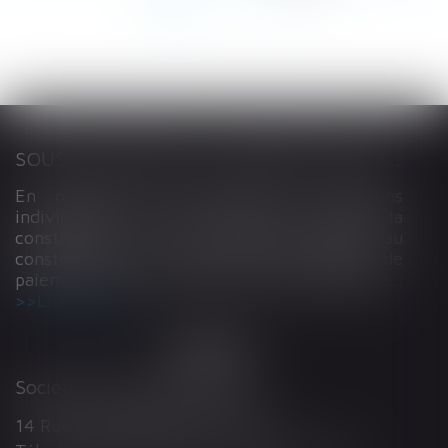
196
...
>
>>
SOUS-TRAITANCE ET GARANTIE DE PAIEMENT : LA COUR DE CASSATION CONFIRME LA RESPONSABILITÉ DU DIRIGEANT DE DROIT
En matière de construction de maisons
individuelles, l’article L 241-9 du Code de la
construction et de l’habitation impose au
constructeur de justifier d’une garantie de
paiement dans tout contrat de sous-traitance...
Lire la suite
Société d'Avocats ARTHUS
14 Rue Wilson 68000 COLMAR