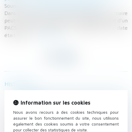
Source :
www.maisondescommunes85.fr
Dans le cadre de la crise sanitaire actuelle, le maire
peut-il refuser la réception et l'enregistrement d'un
PACS ? Peut-il annuler un mariage dont la date
était fixée...
Lire la suite
Historique
Crise sanitaire actuelle et demande de PACS
ou mariage
Information sur les cookies
Accord collectif et négociation en période de
Nous avons recours à des cookies techniques pour
crise sanitaire
assurer le bon fonctionnement du site, nous utilisons
Une discrimination à l’embauche fondée sur
également des cookies soumis à votre consentement
pour collecter des statistiques de visite.
l’âge