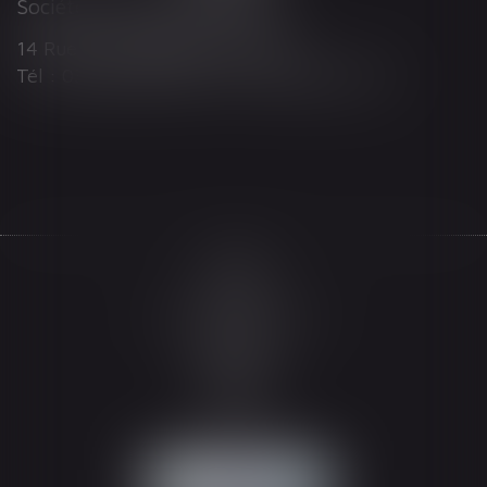
Société d'Avocats ARTHUS
14 Rue Wilson 68000 COLMAR
Tél : 03 89 21 98 55 - Fax : 03 89 23 92 10
Accueil
Le cabinet
L'équipe
Les domaines d'intervention
Actualités
Honoraires
Espace client
Contact
Articles