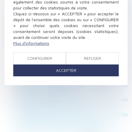
également des cookies soumis à votre consentement
subordonner la délivrance d'un permis de
pour collecter des statistiques de visite.
construire à la création d'une servitude de
Cliquez ci-dessous sur « ACCEPTER » pour accepter le
passage
dépôt de l'ensemble des cookies ou sur « CONFIGURER
Tenir compte des mesures sanitaires dans
» pour choisir quels cookies nécessitant votre
consentement seront déposés (cookies statistiques),
l'organisation des entretiens professionnels
avant de continuer votre visite du site.
Bail commercial : la « vente à emporter »
Plus d'informations
n’autorise pas la « vente sur place »
TF1 condamnée pour travail dissimulé et
CONFIGURER
REFUSER
licenciement abusif
Les élus du CSE ont un rôle économique à
ACCEPTER
jouer face à l’épidémie de Covid-19
Travailleurs indépendants : modifications du
code de la sécurité sociale
Qui du propriétaire ou du locataire est en
charge des contrats d'énergie ?
Les promoteurs veulent un veulent un "permis
de construire covid" pour enrayer la crise
Déclaration d'impôt et droit à l'erreur