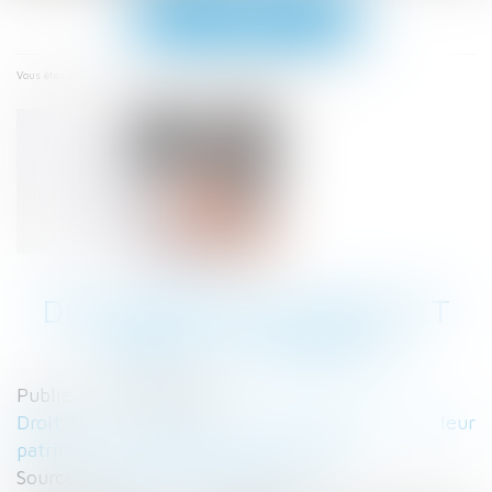
Ouvrir
le
menu
Accueil
Déclaration d'impôt et droit à l'erreur
Vous êtes ici :
DÉCLARATION D'IMPÔT ET
DROIT À L'ERREUR
Publié le :
10/06/2020
Droit de la famille, des personnes et de leur
patrimoine
/
Patrimoine et succession
Source :
www.boursorama.com