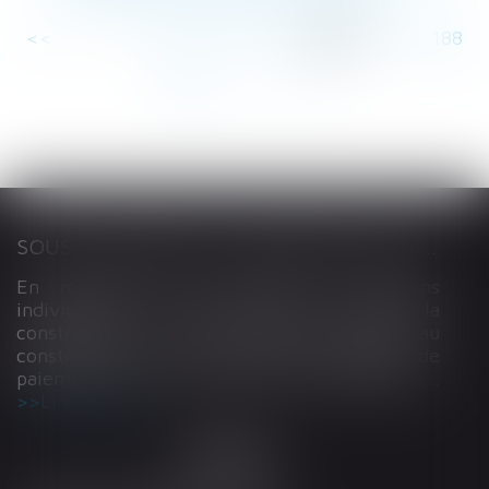
<<
<
...
183
184
185
186
187
188
189
...
>
>>
SOUS-TRAITANCE ET GARANTIE DE PAIEMENT : LA COUR DE CASSATION CONFIRME LA RESPONSABILITÉ DU DIRIGEANT DE DROIT
En matière de construction de maisons
individuelles, l’article L 241-9 du Code de la
construction et de l’habitation impose au
constructeur de justifier d’une garantie de
paiement dans tout contrat de sous-traitance...
Lire la suite