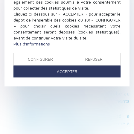
également des cookies soumis à votre consentement
sérieusement contestable
pour collecter des statistiques de visite.
Les deux premiers décrets d'application de la
Cliquez ci-dessous sur « ACCEPTER » pour accepter le
réforme des retraites sont parus
dépôt de l'ensemble des cookies ou sur « CONFIGURER
Rétractation d’un avant-contrat de vente en
» pour choisir quels cookies nécessitant votre
consentement seront déposés (cookies statistiques),
Immobilier
avant de continuer votre visite du site.
Difficulté de versement de la prestation
Plus d'informations
compensatoire en capital : le juge peut
autoriser un versement périodique
CONFIGURER
REFUSER
Revirement : du nouveau pour le point de
départ de la prescription biennale
ACCEPTER
Une déclaration en ligne des accidents du
travail
Preuve du harcèlement moral : il incombe au
juge d'examiner l'ensemble des éléments
invoqués par le salarié
Réparation du préjudice d’anxiété lié à
l’exposition à l’amiante et saisine antérieure à
l’inscription de l’établissement