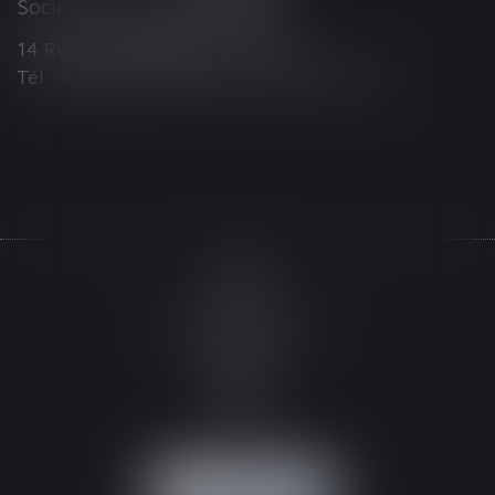
Société d'Avocats ARTHUS
14 Rue Wilson 68000 COLMAR
Tél : 03 89 21 98 55 - Fax : 03 89 23 92 10
Accueil
Le cabinet
L'équipe
Les domaines d'intervention
Actualités
Honoraires
Espace client
Contact
Articles