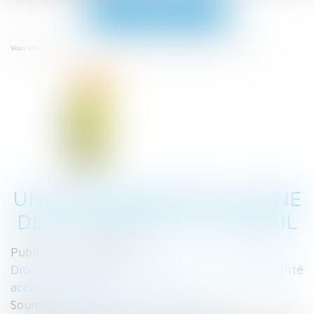
Ouvrir
le
menu
Accueil
Une déclaration en ligne des accidents du travail
Vous êtes ici :
UNE DÉCLARATION EN LIGNE
DES ACCIDENTS DU TRAVAIL
Publié le :
13/06/2023
Droit du travail - Employeurs
/
Responsabilité
accident du travail
Source :
cabinet-rs.expert-infos.com