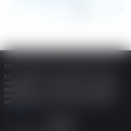
<<
<
...
83
84
85
86
87
88
89
...
>
>>
SOUS-TRAITANCE ET GARANTIE DE PAIEMENT : LA COUR DE CASSATION CONFIRME LA RESPONSABILITÉ DU DIRIGEANT DE DROIT
En matière de construction de maisons
individuelles, l’article L 241-9 du Code de la
construction et de l’habitation impose au
constructeur de justifier d’une garantie de
paiement dans tout contrat de sous-traitance...
Lire la suite