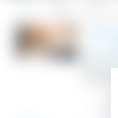
Accueil
Le cabinet
L'équipe
Accueil
Défaut de délivrance : le vendeur ne peut s'exonérer de
Vous êtes ici :
DÉFAUT
Publié le :
29/10
Droit immobilier
Source :
www.efl
L’acte de vente
celui-ci ne fait 