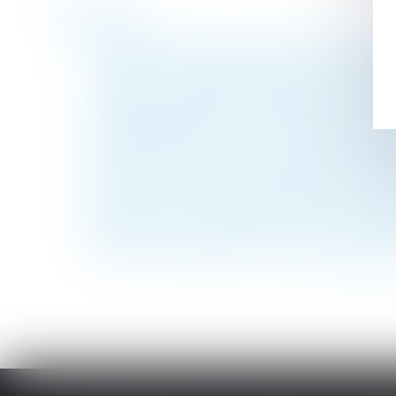
Historique
L'indemnité d'éviction calculée sous dédu
L’action en paiement direct par un sous-tr
Héritage : comment transmettre sans impôt
Trajet domicile/lieux d'exécution du travai
Défaut de délivrance : le vendeur ne peut 
Proposition de loi visant à réformer la fisc
QPC : l’article L 131-9 du Code de la Sécur
Rappels sur le contrôle effectif de la charg
Faut-il un service public pour recouvrer l
Sanction du salarié pour trop-perçu de sala
<<
<