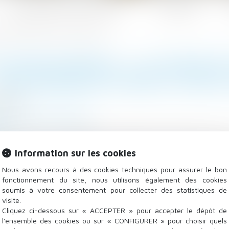
Les domaines d'intervention
Actualités
 responsabilité même si une clause le prévoit
 DE DÉLIVRANCE : LE VENDEUR
RESPONSABILITÉ MÊME SI UNE 
/2019
/
Droit de la propriété
.fr
 d’une maison d’habitation stipule que la maison est 
Information sur les cookies
l’objet d’aucun contrôle de conformité par le service pub
Nous avons recours à des cookies techniques pour assurer le bon
fonctionnement du site, nous utilisons également des cookies
soumis à votre consentement pour collecter des statistiques de
visite.
Cliquez ci-dessous sur « ACCEPTER » pour accepter le dépôt de
l'ensemble des cookies ou sur « CONFIGURER » pour choisir quels