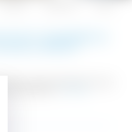
Honoraires
Espace client
Contact
 NE PEUT S'EXONÉRER DE
CLAUSE LE PRÉVOIT
raccordée au réseau d’assainissement mais que
lic de l’assainissement...
Lire la suite