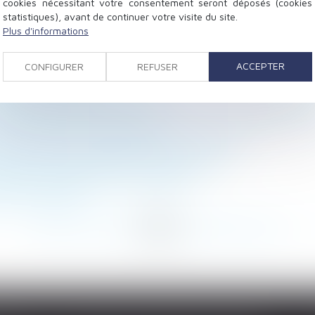
cookies nécessitant votre consentement seront déposés (cookies
statistiques), avant de continuer votre visite du site.
Plus d'informations
ction des revenus de remplacement est soumise à cotis
aitant peut être mise à la charge du mandataire du maî
ACCEPTER
CONFIGURER
REFUSER
s quand on est célibataire ?
l et contrepartie
s'exonérer de responsabilité même si une clause le pré
alité du droit des successions
ité sociale est-il conforme à la Constitution ?
e de travail des salariés en forfait jours
es pensions alimentaires impayées ?
ire non signalé
...
204
205
206
207
208
209
210
...