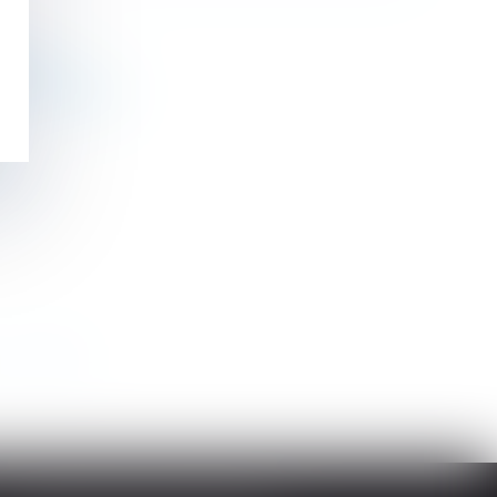
ations
tre d’ouvrage
voit
>
>>