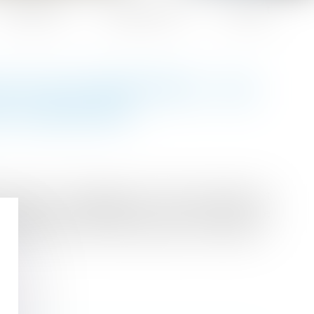
Honoraires
Espace client
Contact
N VUE D’ADOPTION : LES
DE CASSATION
validité d’une délégation d’autorité parentale et
otamment son assimilation à une convention de
mpérativement être des proches de confiance...