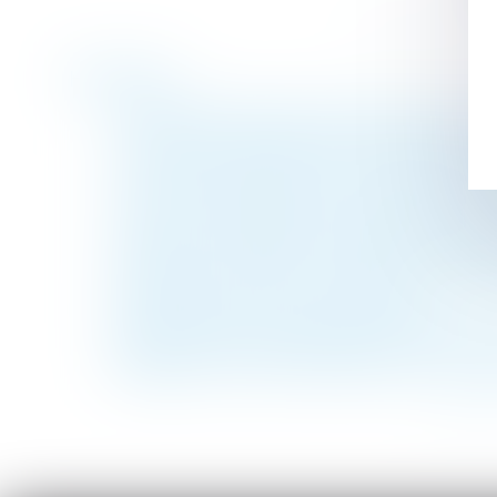
Historique
TVA autoliquidée dans le bâtiment sans co
Les taxes sur les véhicules particulières u
Convention réglementée : intérêt indirec
Les jours de RTT peuvent désormais être
L'assureur dommages ouvrage doit assurer
Projet de loi DDADUE : quelles nouveautés 
Vérification et correction des DSN : la co
Nouvelle donne pour les astreintes ?
Prescription de la demande en requalificat
Délégation d’autorité parentale en vue d’ad
<<