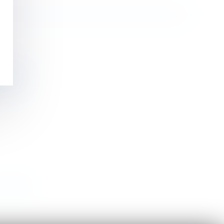
ociété
>
>>