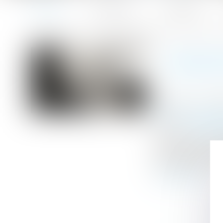
Accueil
Le cabinet
L'équipe
Accueil
Délégation d’autorité parentale en vue d’adoption : les 
Vous êtes ici :
DÉLÉGA
Publié le :
17/01
Droit de la fami
Source :
formatio
Deux arrêts réce
de l’adoption s
gestation pour a
Lire la suite