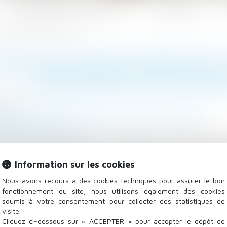
Les domaines d'intervention
Actualités
précisions de la Cour de cassation
TION D’AUTORITÉ PARENTALE E
PRÉCISIONS DE LA COUR 
/2023
lle, des personnes et de leur patrimoine
/
Filiation
n.lefebvre-dalloz.fr
nts de la Cour de cassation précisent les conditions de 
ubséquente d’enfants nés en Polynésie. Elle écarte n
Information sur les cookies
utrui (GPA) et indique que les délégataires doivent i
Nous avons recours à des cookies techniques pour assurer le bon
fonctionnement du site, nous utilisons également des cookies
soumis à votre consentement pour collecter des statistiques de
visite.
Cliquez ci-dessous sur « ACCEPTER » pour accepter le dépôt de