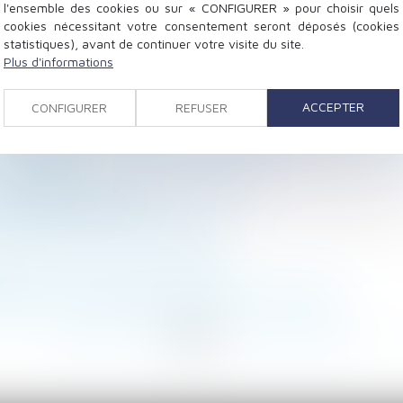
l'ensemble des cookies ou sur « CONFIGURER » pour choisir quels
cookies nécessitant votre consentement seront déposés (cookies
statistiques), avant de continuer votre visite du site.
Plus d'informations
ntrat de sous-traitance
ACCEPTER
CONFIGURER
REFUSER
tilisées par une entreprise (ex-TVS)
t du dirigeant et conséquences dommageables pour la s
 monétisés
 une réparation efficace et pérenne
en droit du travail ?
mpétence des Urssaf est élargie
ion d’un bail en bail commercial
option : les précisions de la Cour de cassation
<
...
98
99
100
101
102
103
104
...