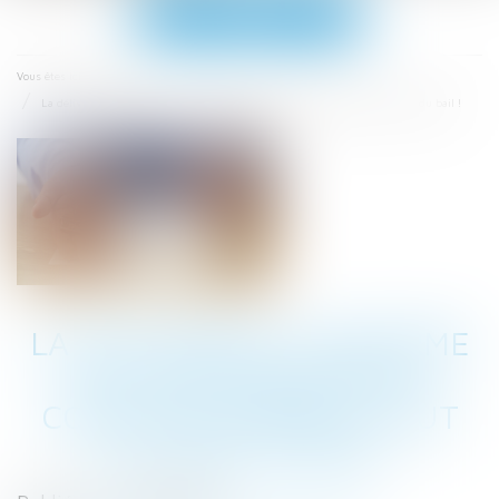
Ouvrir
le
menu
Accueil
Vous êtes ici :
La délivrance conforme est une obligation continue exigible tout au long du bail !
LA DÉLIVRANCE CONFORME
EST UNE OBLIGATION
CONTINUE EXIGIBLE TOUT
AU LONG DU BAIL !