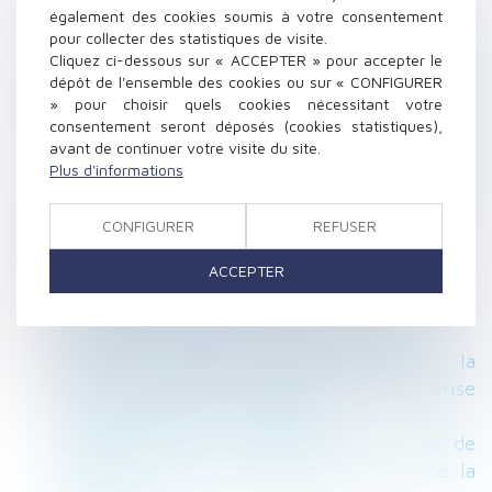
Construction et habitation : rénovation de
également des cookies soumis à votre consentement
l’habitat dégradé
pour collecter des statistiques de visite.
Licenciement économique : l'employeur n’a
Cliquez ci-dessous sur « ACCEPTER » pour accepter le
dépôt de l'ensemble des cookies ou sur « CONFIGURER
pas à prouver le succès de sa stratégie,
» pour choisir quels cookies nécessitant votre
seulement sa réaction face aux difficultés
consentement seront déposés (cookies statistiques),
Tout savoir sur l’évaluation des risques
avant de continuer votre visite du site.
professionnels et le document unique
Plus d'informations
Indemnités journalières : vers un montant
unique pour tous les salariés ?
CONFIGURER
REFUSER
Bail de réhabilitation : lancement de
ACCEPTER
l’expérimentation
La délivrance conforme est une obligation
continue exigible tout au long du bail !
Retour d’un enfant déplacé illicitement : la
stabilité affective et scolaire ne caractérise
pas une situation intolérable
Suspension pour non-vaccination : pas de
départ à la retraite anticipé au nom de la