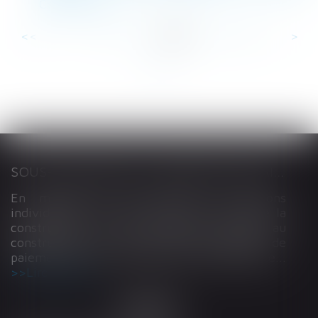
Constitution
<<
<
...
4
5
6
7
8
9
10
...
>
>>
SOUS-TRAITANCE ET GARANTIE DE PAIEMENT : LA COUR DE CASSATION CONFIRME LA RESPONSABILITÉ DU DIRIGEANT DE DROIT
En matière de construction de maisons
individuelles, l’article L 241-9 du Code de la
construction et de l’habitation impose au
constructeur de justifier d’une garantie de
paiement dans tout contrat de sous-traitance...
Lire la suite