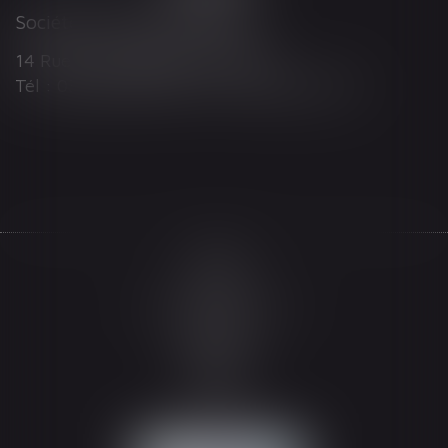
Société d'Avocats ARTHUS
14 Rue Wilson 68000 COLMAR
Tél : 03 89 21 98 55 - Fax : 03 89 23 92 10
Accueil
Le cabinet
L'équipe
Les domaines d'intervention
Actualités
Honoraires
Espace client
Contact
Articles