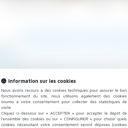
Les domaines d'intervention
Actualités
LA DEMANDE EN DÉLIVRAN
/2023
lle, des personnes et de leur patrimoine
/
Patrimoine et
rep.com
oncept assez abstrait mais source de conséquences p
21 juin 2023, n° 21-20.396)...
Lire la suite
Information sur les cookies
Nous avons recours à des cookies techniques pour assurer le bon
fonctionnement du site, nous utilisons également des cookies
soumis à votre consentement pour collecter des statistiques de
visite.
Cliquez ci-dessous sur « ACCEPTER » pour accepter le dépôt de
l'ensemble des cookies ou sur « CONFIGURER » pour choisir quels
cookies nécessitant votre consentement seront déposés (cookies