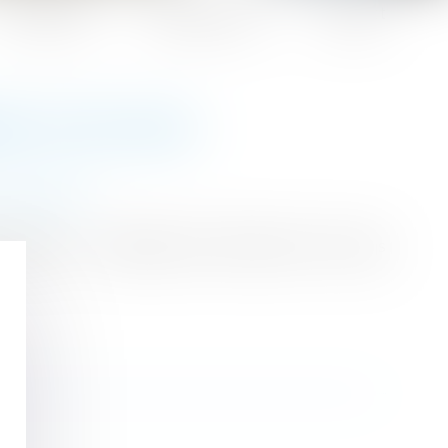
Honoraires
Espace client
Contact
CE D’UN LEGS
 succession
ratiques : la demande en délivrance d’un legs