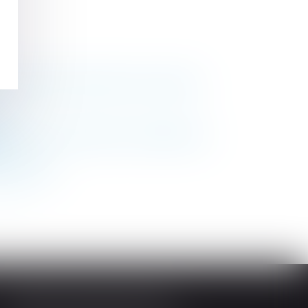
a diminution des droits à la retraite
l
ituelle et principe du contradictoire
e
ême groupe
>>
Société d'Avocats ARTHUS