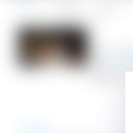
Accueil
Le cabinet
L'équipe
Accueil
La demande en délivrance d’un legs
Vous êtes ici :
Publié le :
27/07
Droit de la fami
Source :
www.au
Retour sur un c
(Cass. Civ 1ère, 
Historique