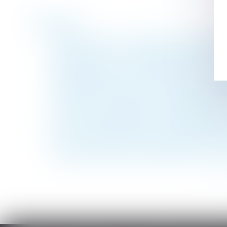
Historique
Santé au travail : mémento pour les emplo
Contrôle Urssaf : les nouvelles règles à co
Dénonciation d’un harcèlement moral : le 
Déclaration DOETH : elle doit être effectué
La preuve du paiement de l’indemnité co
Le juge peut-il prendre en considération 
CCMI : les outils de protection des acquér
De nouvelles précisions sur l’indemnisati
Action en nullité d’une modification de cla
Le parent ayant donné naissance peut-il êtr
<