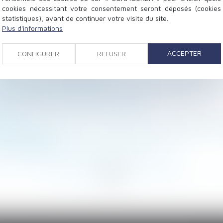
cookies nécessitant votre consentement seront déposés (cookies
statistiques), avant de continuer votre visite du site.
Plus d'informations
yeurs accueillant des jeunes en formation professionne
nnaître
ACCEPTER
CONFIGURER
REFUSER
salarié est mieux protégé
e via la DSN d'avril sous peine d'une contribution forfa
mpensatrice de congés payés incombe à l’employeur
le témoignage anonymisé d’un salarié ?
eurs
on du preneur victime du manquement du bailleur à son 
use bénéficiaire
e enregistré en tant que père à l’état civil ?
<
<
...
87
88
89
90
91
92
93
...
>