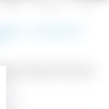
Honoraires
Espace client
Contact
ORAL : LE SALARIÉ EST
É
e même si ces derniers n’utilisent pas le terme
plicites et que l’employeur ne pouvait pas les