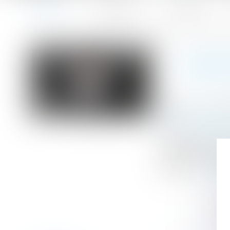
Accueil
Le cabinet
L'équipe
Accueil
Dénonciation d’un harcèlement moral : le salarié est m
Vous êtes ici :
DÉNON
Publié le :
15/05
Droit du travail -
Source :
www.efl
La protection de
de harcèlement d
ignorer...
Lire la 