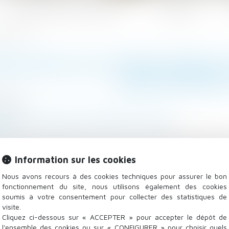
Les domaines d'intervention
Actualités
ieux protégé
CIATION D’UN HARCÈLEMENT M
MIEUX PROTÉG
/2023
 Salariés
/
Relation individuelles au travail
.fr
s salariés dénonçant des faits de harcèlement moral jou
ans leur dénonciation, dès lors que les faits sont ex
Information sur les cookies
suite
Nous avons recours à des cookies techniques pour assurer le bon
fonctionnement du site, nous utilisons également des cookies
soumis à votre consentement pour collecter des statistiques de
visite.
Cliquez ci-dessous sur « ACCEPTER » pour accepter le dépôt de
l'ensemble des cookies ou sur « CONFIGURER » pour choisir quels