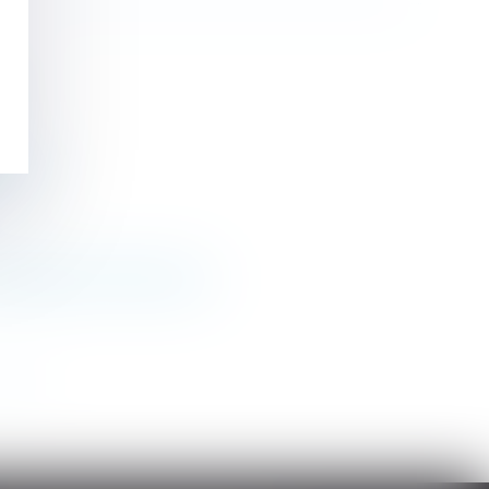
lle
itaire
obligation de délivrance
>>